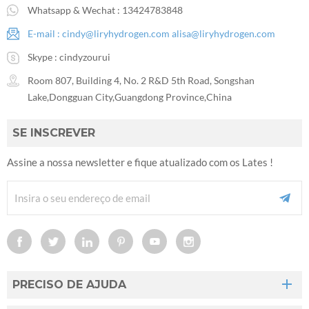
Whatsapp & Wechat :
13424783848
E-mail :
cindy@liryhydrogen.com
alisa@liryhydrogen.com
Skype :
cindyzourui
Room 807, Building 4, No. 2 R&D 5th Road, Songshan
Lake,Dongguan City,Guangdong Province,China
SE INSCREVER
Assine a nossa newsletter e fique atualizado com os Lates !
PRECISO DE AJUDA