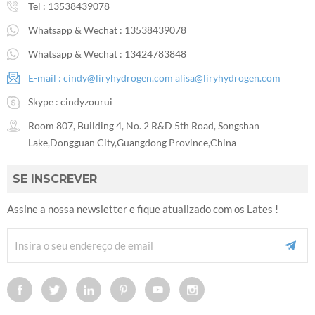
Tel :
13538439078
Whatsapp & Wechat :
13538439078
Whatsapp & Wechat :
13424783848
E-mail :
cindy@liryhydrogen.com
alisa@liryhydrogen.com
Skype :
cindyzourui
Room 807, Building 4, No. 2 R&D 5th Road, Songshan
Lake,Dongguan City,Guangdong Province,China
SE INSCREVER
Assine a nossa newsletter e fique atualizado com os Lates !