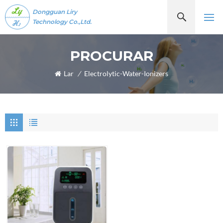
Dongguan Liry
Technology Co.,Ltd.
PROCURAR
Lar
/
Electrolytic-Water-Ionizers