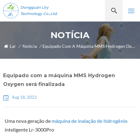
Dongguan Liry
Technology Co.,Ltd.
NOTÍCIA
Lar
/
Notícia
/
Equipado Com A Máquina MMS Hydrogen Oxygen Será Finalizada
Equipado com a máquina MMS Hydrogen
Oxygen será finalizada
Aug 18, 2023
Uma nova geração de
máquina de inalação de hidrogênio
inteligente Lr-3000Pro