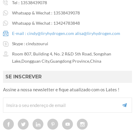
Tel :
13538439078
Whatsapp & Wechat :
13538439078
Whatsapp & Wechat :
13424783848
E-mail :
cindy@liryhydrogen.com
alisa@liryhydrogen.com
Skype :
cindyzourui
Room 807, Building 4, No. 2 R&D 5th Road, Songshan
Lake,Dongguan City,Guangdong Province,China
SE INSCREVER
Assine a nossa newsletter e fique atualizado com os Lates !