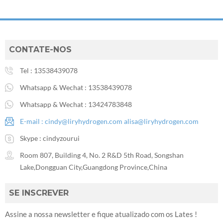
CONTATE-NOS
Tel :
13538439078
Whatsapp & Wechat :
13538439078
Whatsapp & Wechat :
13424783848
E-mail :
cindy@liryhydrogen.com
alisa@liryhydrogen.com
Skype :
cindyzourui
Room 807, Building 4, No. 2 R&D 5th Road, Songshan
Lake,Dongguan City,Guangdong Province,China
SE INSCREVER
Assine a nossa newsletter e fique atualizado com os Lates !