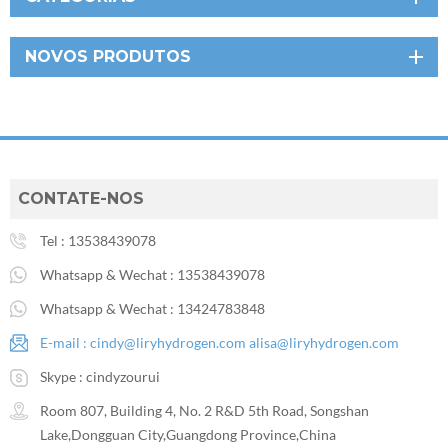
NOVOS PRODUTOS
CONTATE-NOS
Tel :
13538439078
Whatsapp & Wechat :
13538439078
Whatsapp & Wechat :
13424783848
E-mail :
cindy@liryhydrogen.com
alisa@liryhydrogen.com
Skype :
cindyzourui
Room 807, Building 4, No. 2 R&D 5th Road, Songshan
Lake,Dongguan City,Guangdong Province,China