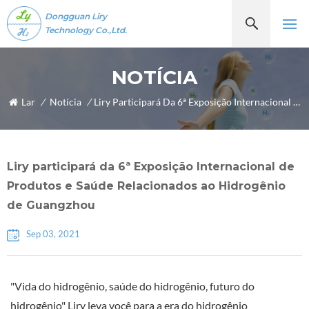
Dongguan Liry
Technology Co.,Ltd.
NOTÍCIA
Lar
/
Notícia
/
Liry Participará Da 6ª Exposição Internacional De Produtos E Saúde Relacionados Ao Hidrogênio De Guangzhou
Liry participará da 6ª Exposição Internacional de
Produtos e Saúde Relacionados ao Hidrogênio
de Guangzhou
Sep 03, 2021
"Vida do hidrogênio, saúde do hidrogênio, futuro do
hidrogênio" Liry leva você para a era do hidrogênio