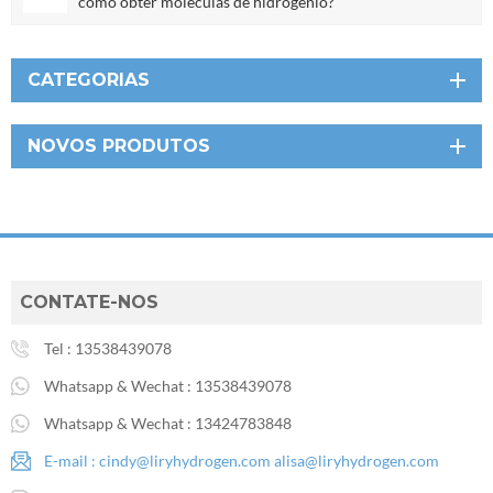
como obter moléculas de hidrogênio?
CATEGORIAS
NOVOS PRODUTOS
CONTATE-NOS
Tel :
13538439078
Whatsapp & Wechat :
13538439078
Whatsapp & Wechat :
13424783848
E-mail :
cindy@liryhydrogen.com
alisa@liryhydrogen.com