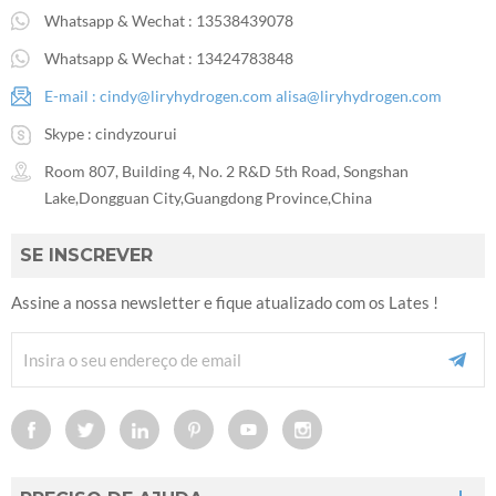
Whatsapp & Wechat :
13538439078
Whatsapp & Wechat :
13424783848
E-mail :
cindy@liryhydrogen.com
alisa@liryhydrogen.com
Skype :
cindyzourui
Room 807, Building 4, No. 2 R&D 5th Road, Songshan
Lake,Dongguan City,Guangdong Province,China
SE INSCREVER
Assine a nossa newsletter e fique atualizado com os Lates !