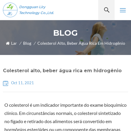
Dongguan Liry
Technology Co.,Ltd.
BLOG
Lar
/
Blog
/
Colesterol Alto, Beber Água Rica Em Hidrogênio
Colesterol alto, beber água rica em hidrogênio
Oct 11, 2021
O colesterol é um indicador importante do exame bioquímico
clínico. Em circunstâncias normais, o colesterol sintetizado
no fígado e retirado dos alimentos será convertido em
hormônios esteróides ou um componente das membranas