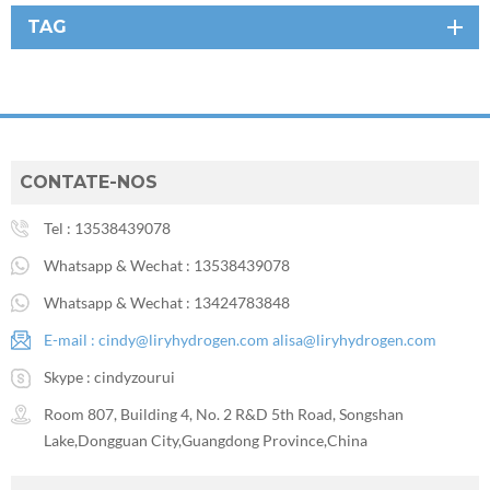
TAG
CONTATE-NOS
Tel :
13538439078
Whatsapp & Wechat :
13538439078
Whatsapp & Wechat :
13424783848
E-mail :
cindy@liryhydrogen.com
alisa@liryhydrogen.com
Skype :
cindyzourui
Room 807, Building 4, No. 2 R&D 5th Road, Songshan
Lake,Dongguan City,Guangdong Province,China