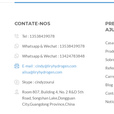
CONTATE-NOS
PR
AJ
Tel :
13538439078
Casa
Whatsapp & Wechat :
13538439078
Prod
Whatsapp & Wechat :
13424783848
Sobr
E-mail :
cindy@liryhydrogen.com
Refe
alisa@liryhydrogen.com
Carr
Skype :
cindyzourui
Blog
Room 807, Building 4, No. 2 R&D 5th
Cont
Road, Songshan Lake,Dongguan
Notíc
City,Guangdong Province,China