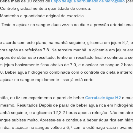
Copo de água borbulhado de hidrogênio
 Beba mais de 10 copos de
(cer
 Controle gradualmente a quantidade de comida.
 Mantenha a quantidade original de exercício.
. Teste o açúcar no sangue duas vezes ao dia e a pressão arterial uma
e acordo com este plano, na manhã seguinte, glicemia em jejum 8,7, ex
oras após as refeições 7,8. Na terceira manhã, a glicemia em jejum era 
epois de obter este resultado, tenho um resultado final e continuo a se
m jejum basicamente ficou abaixo de 7,0, e o açúcar no sangue 2 hor
,0. Beber água hidrogênio combinada com o controle da dieta e inte
 açúcar no sangue rapidamente. Isso já está certo.
Garrafa de água H2
ntão, eu fiz um experimento e parei de beber
e mud
 mesmo. Resultados Depois de parar de beber água rica em hidrogênio 
anhã seguinte, e a glicemia 12,2 2 horas após a refeição. Não me atre
angue subisse muito. Apresse-se e continue a beber água rica em hidr
m dia, o açúcar no sangue voltou a 6,7 ​​com o estômago vazio novamen