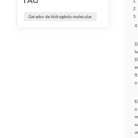
TAG
1.
2.
Gerador de hidrogênio molecular
3.
4
D
h
D
e
9
o
E
o
m
s
u