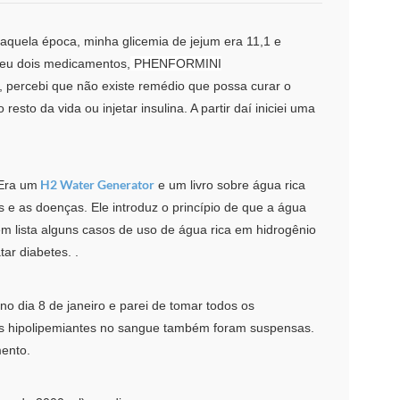
aquela época, minha glicemia de jejum era 11,1 e
veu dois medicamentos,
PHENFORMINI
 percebi que não existe remédio que possa curar o
sto da vida ou injetar insulina. A partir daí iniciei uma
H2 Water Generator
 Era um
e um livro sobre água rica
os e as doenças. Ele introduz o princípio de que a água
bém lista alguns casos de uso de água rica em hidrogênio
tar diabetes. .
o dia 8 de janeiro e parei de tomar todos os
as hipolipemiantes no sangue também foram suspensas.
mento.