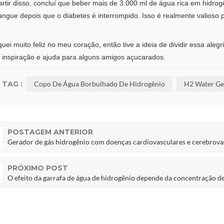
artir disso, concluí que beber mais de 3.000 ml de água rica em hidrog
angue depois que o diabetes é interrompido. Isso é realmente valioso 
quei muito feliz no meu coração, então tive a ideia de dividir essa ale
 inspiração e ajuda para alguns amigos açucarados.
TAG :
Copo De Água Borbulhado De Hidrogênio
H2 Water Ge
POSTAGEM ANTERIOR
Gerador de gás hidrogênio com doenças cardiovasculares e cerebrova
PRÓXIMO POST
O efeito da garrafa de água de hidrogênio depende da concentração d