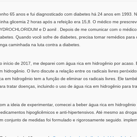
enho 65 anos e fui diagnosticado com diabetes há 24 anos em 1993. N
inha glicemia 2 horas após a refeição era 15,8. O médico me prescre
YDROCHLORIDUM
e D
aonil
. Depois de me comunicar com o médico,
iabetes. Quando você sofre de diabetes, precisa tomar remédios para o re
onga caminhada na luta contra a diabetes.
o início de 2017, me deparei com água rica em hidrogênio por acaso.
m hidrogênio. O livro discute a relação entre os radicais livres peróxid
ica em hidrogênio tem a função de eliminar os radicais livres. Ele tam
ara tratar doenças, incluindo o uso de água rica em hidrogênio para tra
om a ideia de experimentar, comecei a beber água rica em hidrogênio n
edicamentos hipoglicêmicos e anti-hipertensivos. Até mesmo as drog
m conjunto de medidas foi formulado e rigorosamente seguido. imple