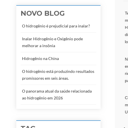
NOVO BLOG
T
m
O hidrogênio é prejudicial para inalar?
H
d
Inalar Hidrogênio e Oxigênio pode
l
melhorar a insônia
Hidrogênio na China
N
e
O hidrogênio está produzindo resultados
r
promissores em seis áreas.
p
O panorama atual da saúde relacionada
ao hidrogênio em 2026
C
m
U