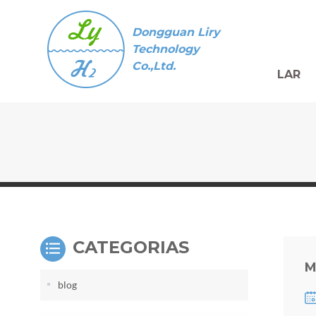
Dongguan Liry
Technology
Co.,Ltd.
LAR
CATEGORIAS
M
blog