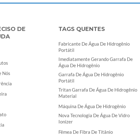
ECISO DE
TAGS QUENTES
UDA
Fabricante De Água De Hidrogênio
Portátil
Imediatamente Gerando Garrafa De
utos
Água De Hidrogênio
e Nós
Garrafa De Água De Hidrogênio
Portátil
rência
Tritan Garrafa De Água De Hidrogênio
eira
Material
Máquina De Água De Hidrogênio
ato
Nova Tecnologia De Água De Vidro
Ionizer
ia
Fêmea De Fibra De Titânio