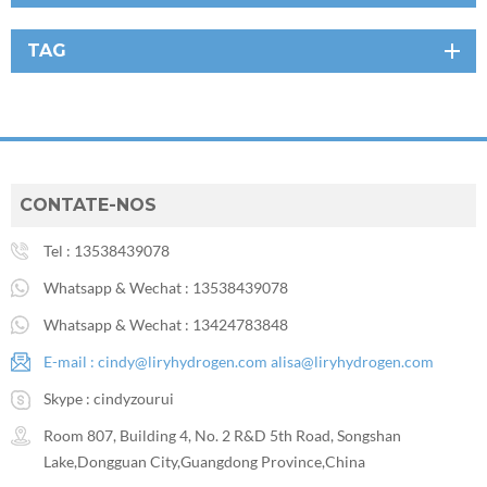
TAG
CONTATE-NOS
Tel :
13538439078
Whatsapp & Wechat :
13538439078
Whatsapp & Wechat :
13424783848
E-mail :
cindy@liryhydrogen.com
alisa@liryhydrogen.com
Skype :
cindyzourui
Room 807, Building 4, No. 2 R&D 5th Road, Songshan
Lake,Dongguan City,Guangdong Province,China