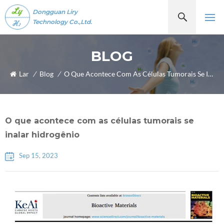
Dongguan Liry
Technology Co.,Ltd.
BLOG
Lar
/
Blog
/
O Que Acontece Com As Células Tumorais Se Inalar Hidrogênio
O que acontece com as células tumorais se
inalar hidrogênio
Sep 15, 2023