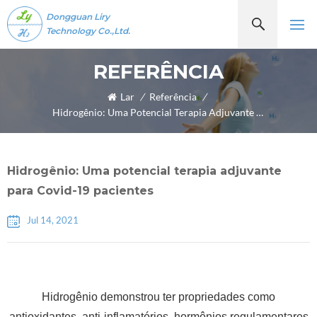
Dongguan Liry
Technology Co.,Ltd.
REFERÊNCIA
Lar
/
Referência
/
Hidrogênio: Uma Potencial Terapia Adjuvante Para Covid-19 Pacientes
Hidrogênio: Uma potencial terapia adjuvante
para Covid-19 pacientes
Jul 14, 2021
Hidrogênio demonstrou ter propriedades como
antioxidantes, anti-inflamatórios, hormônios regulamentares