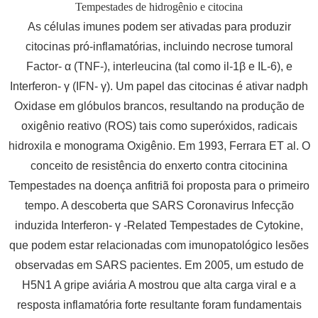
Tempestades de hidrogênio e citocina
As células imunes podem ser ativadas para produzir
citocinas pró-inflamatórias, incluindo necrose tumoral
Factor- α (TNF-), interleucina (tal como il-1β e IL-6), e
Interferon- γ (IFN- γ). Um papel das citocinas é ativar nadph
Oxidase em glóbulos brancos, resultando na produção de
oxigênio reativo (ROS) tais como superóxidos, radicais
hidroxila e monograma Oxigênio. Em 1993, Ferrara ET al. O
conceito de resistência do enxerto contra citocinina
Tempestades na doença anfitriã foi proposta para o primeiro
tempo. A descoberta que SARS Coronavirus Infecção
induzida Interferon- γ -Related Tempestades de Cytokine,
que podem estar relacionadas com imunopatológico lesões
observadas em SARS pacientes. Em 2005, um estudo de
H5N1 A gripe aviária A mostrou que alta carga viral e a
resposta inflamatória forte resultante foram fundamentais