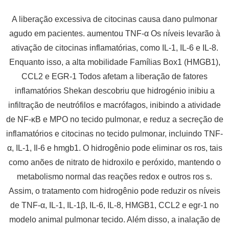
A liberação excessiva de citocinas causa dano pulmonar
agudo em pacientes. aumentou TNF-α Os níveis levarão à
ativação de citocinas inflamatórias, como IL-1, IL-6 e IL-8.
Enquanto isso, a alta mobilidade Famílias Box1 (HMGB1),
CCL2 e EGR-1 Todos afetam a liberação de fatores
inflamatórios Shekan descobriu que hidrogénio inibiu a
infiltração de neutrófilos e macrófagos, inibindo a atividade
de NF-κB e MPO no tecido pulmonar, e reduz a secreção de
inflamatórios e citocinas no tecido pulmonar, incluindo TNF-
α, IL-1, Il-6 e hmgb1. O hidrogênio pode eliminar os ros, tais
como anões de nitrato de hidroxilo e peróxido, mantendo o
metabolismo normal das reações redox e outros ros s.
Assim, o tratamento com hidrogênio pode reduzir os níveis
de TNF-α, IL-1, IL-1β, IL-6, IL-8, HMGB1, CCL2 e egr-1 no
modelo animal pulmonar tecido. Além disso, a inalação de