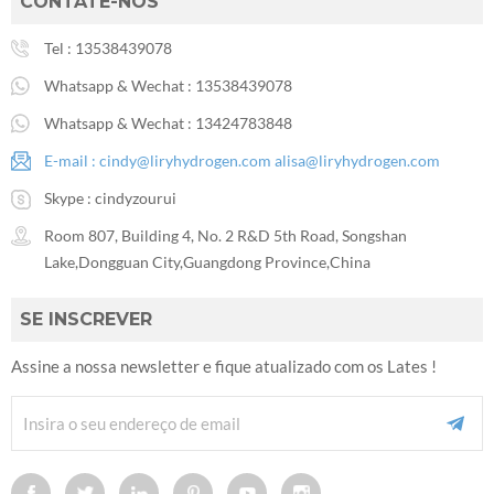
CONTATE-NOS
Tel :
13538439078
Whatsapp & Wechat :
13538439078
Whatsapp & Wechat :
13424783848
E-mail :
cindy@liryhydrogen.com
alisa@liryhydrogen.com
Skype :
cindyzourui
Room 807, Building 4, No. 2 R&D 5th Road, Songshan
Lake,Dongguan City,Guangdong Province,China
SE INSCREVER
Assine a nossa newsletter e fique atualizado com os Lates !