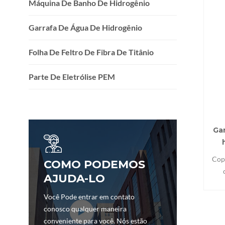
Máquina De Banho De Hidrogênio
Garrafa De Água De Hidrogênio
Folha De Feltro De Fibra De Titânio
Parte De Eletrólise PEM
Ga
Copo
COMO PODEMOS
AJUDA-LO
min
pod
Você Pode entrar em contato
p
conosco qualquer maneira
h
conveniente para você. Nós estão