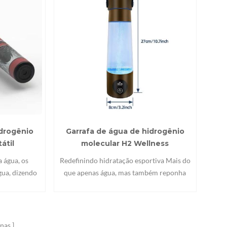
idrogênio
Garrafa de água de hidrogênio
átil
molecular H2 Wellness
 água, os
Redefinindo hidratação esportiva Mais do
gua, dizendo
que apenas água, mas também reponha
s principais
hidrogênio! Reabastecer hidrogênio
s pesados,
fresco para cada desempenho máximo!
ual.
nas