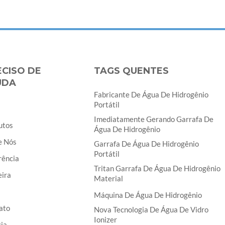
ECISO DE
TAGS QUENTES
UDA
Fabricante De Água De Hidrogênio
Portátil
Imediatamente Gerando Garrafa De
utos
Água De Hidrogênio
e Nós
Garrafa De Água De Hidrogênio
Portátil
rência
Tritan Garrafa De Água De Hidrogênio
eira
Material
Máquina De Água De Hidrogênio
ato
Nova Tecnologia De Água De Vidro
Ionizer
ia