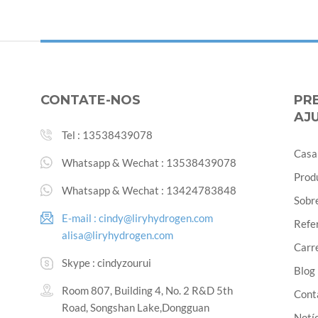
CONTATE-NOS
PR
AJ
Tel :
13538439078
Casa
Whatsapp & Wechat :
13538439078
Prod
Whatsapp & Wechat :
13424783848
Sobr
E-mail :
cindy@liryhydrogen.com
Refe
alisa@liryhydrogen.com
Carr
Skype :
cindyzourui
Blog
Room 807, Building 4, No. 2 R&D 5th
Cont
Road, Songshan Lake,Dongguan
Notíc