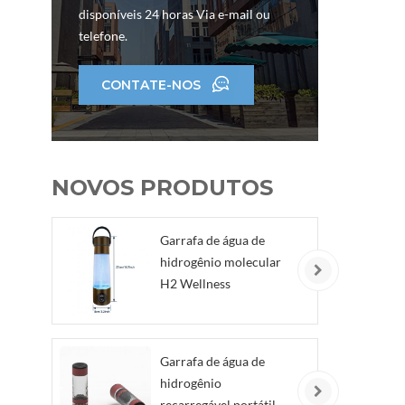
Co
disponíveis 24 horas Via e-mail ou
l
telefone.
cam
Á
CONTATE-NOS
PAR
ág
co
me
NOVOS PRODUTOS
sa
cor
dig
Garrafa de água de
gast
hidrogênio molecular
H2 Wellness
Garrafa de água de
hidrogênio
recarregável portátil