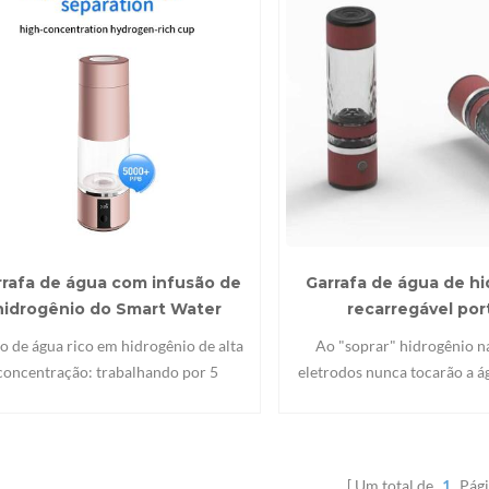
rrafa de água com infusão de
Garrafa de água de h
hidrogênio do Smart Water
recarregável port
System
 de água rico em hidrogênio de alta
Ao "soprar" hidrogênio na
concentração: trabalhando por 5
eletrodos nunca tocarão a á
utos, a concentração de hidrogênio
adeus completamente aos trê
e chegar a 3000 ppb, após trabalhar
perigos ocultos dos metai
or 10 minutos, a concentração de
ozônio e cloro resid
idrogênio pode chegar a 5000 ppb
Um total de
1
Pági