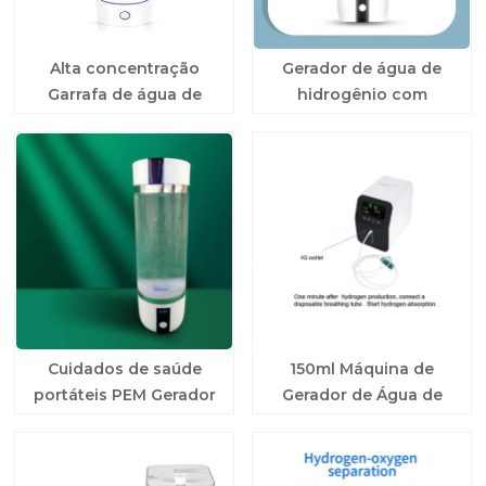
Alta concentração
Gerador de água de
Garrafa de água de
hidrogênio com
hidrogênio para casa
tecnologia de divisão
de cavidade
Cuidados de saúde
150ml Máquina de
portáteis PEM Gerador
Gerador de Água de
de garrafas de água de
Hidrogênio Molecular
hidrogênio