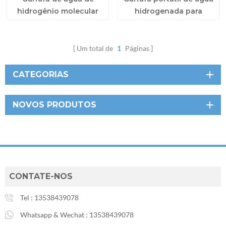
hidrogênio molecular
hidrogenada para
H2 Wellness
saúde
Um total de
1
Páginas
CATEGORIAS
NOVOS PRODUTOS
CONTATE-NOS
Tel :
13538439078
Whatsapp & Wechat :
13538439078