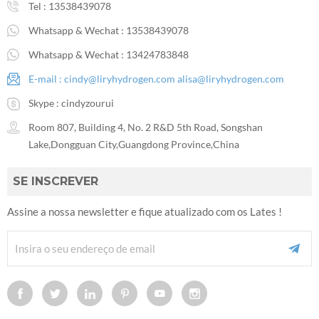
Tel :
13538439078
Whatsapp & Wechat :
13538439078
Whatsapp & Wechat :
13424783848
E-mail :
cindy@liryhydrogen.com
alisa@liryhydrogen.com
Skype :
cindyzourui
Room 807, Building 4, No. 2 R&D 5th Road, Songshan
Lake,Dongguan City,Guangdong Province,China
SE INSCREVER
Assine a nossa newsletter e fique atualizado com os Lates !