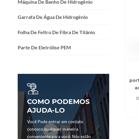
Máquina De Banho De Hidrogênio
Garrafa De Água De Hidrogênio
Folha De Feltro De Fibra De Titânio
Parte De Eletrólise PEM
por
a
B
COMO PODEMOS
AJUDA-LO
R
impu
Você Pode entrar em contato
ale
conosco qualquer maneira
saú
conveniente para você. Nós estão