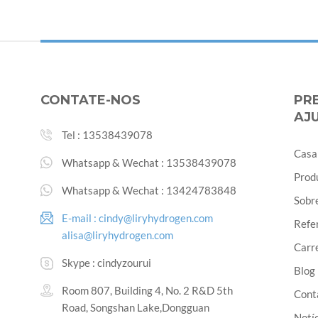
CONTATE-NOS
PR
AJ
Tel :
13538439078
Casa
Whatsapp & Wechat :
13538439078
Prod
Whatsapp & Wechat :
13424783848
Sobr
E-mail :
cindy@liryhydrogen.com
Refe
alisa@liryhydrogen.com
Carr
Skype :
cindyzourui
Blog
Room 807, Building 4, No. 2 R&D 5th
Cont
Road, Songshan Lake,Dongguan
Notíc