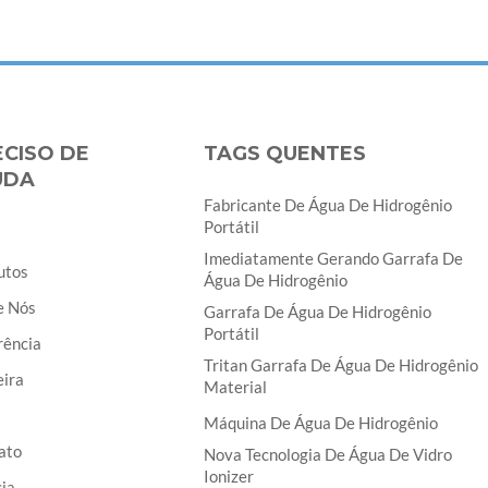
ECISO DE
TAGS QUENTES
UDA
Fabricante De Água De Hidrogênio
Portátil
Imediatamente Gerando Garrafa De
utos
Água De Hidrogênio
e Nós
Garrafa De Água De Hidrogênio
Portátil
rência
Tritan Garrafa De Água De Hidrogênio
eira
Material
Máquina De Água De Hidrogênio
ato
Nova Tecnologia De Água De Vidro
Ionizer
ia