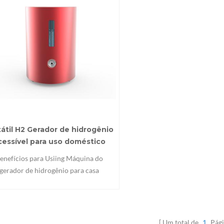
tátil H2 Gerador de hidrogênio
cessível para uso doméstico
enefícios para Usiing Máquina do
gerador de hidrogênio para casa
egularmente: (1) Reduzir Fadiga &
lsionar a vitalidade (2) remédio para
rgias (3) promover cardiovascular &
de cerebrovascular. (4) lutar fora da
Um total de
1
Pági