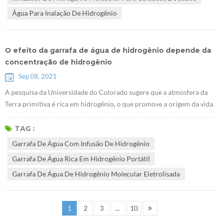
saúde começou com a medi...
Água Para Inalação De Hidrogênio
O efeito da garrafa de água de hidrogênio depende da
concentração de hidrogênio
Sep 08, 2021
A pesquisa da Universidade do Colorado sugere que a atmosfera da
Terra primitiva é rica em hidrogênio, o que promove a origem da vida
"Estudo CU mostra a atmosfera da Terra primitiva rica em
hidrogênio, favorável à vida". A chave para o efeito da água de
TAG :
hidrogênio é dissolver uma concentração suficiente de hidrogênio no
Garrafa De Água Com Infusão De Hidrogênio
Garrafa de água com infusão de hidrogênio através de várias
Garrafa De Água Rica Em Hidrogênio Portátil
tecnologias avanç...
Garrafa De Água De Hidrogênio Molecular Eletrolisada
1
2
3
...
10