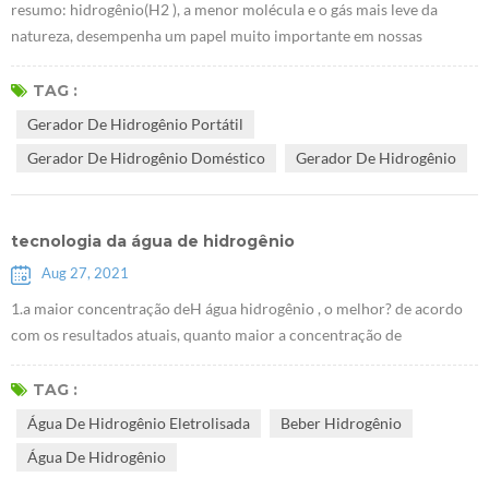
resumo: hidrogênio(H2 ), a menor molécula e o gás mais leve da
natureza, desempenha um papel muito importante em nossas
vidas.tem efeitos preventivos e terapêuticos significativos em várias
doenças do corpo humano.este artigo descreve a história da
TAG :
descoberta do hidrogênio e seu papel na saúde médica e na química
Gerador De Hidrogênio Portátil
sintética. O hidrogênio, cuja fórmula química é H2, é uma molécula
Gerador De Hidrogênio Doméstico
Gerador De Hidrogênio
de gás diatômico c...
tecnologia da água de hidrogênio
Aug 27, 2021
1.a maior concentração deH água hidrogênio , o melhor? de acordo
com os resultados atuais, quanto maior a concentração de
hidrogênio, mais significativos são os efeitos na melhora da doença.é
necessário enfatizar que beber hidrogênio deve ser um método de
TAG :
cuidado com a saúde, e então alta concentração de água hidrogênio, é
Água De Hidrogênio Eletrolisada
Beber Hidrogênio
preciso insistir em beber um pouco para ver as mudanças de cada
Água De Hidrogênio
indicador c...