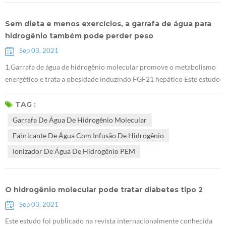
Sem dieta e menos exercícios, a garrafa de água para
hidrogênio também pode perder peso
Sep 03, 2021
1.Garrafa de água de hidrogênio molecular promove o metabolismo
energético e trata a obesidade induzindo FGF21 hepático Este estudo
foi realizado em ratos obesos. Provou que Fabricante de água com
infusão de hidrogênio pode reduzir o peso corporal sem afetar a
TAG :
dieta, e que esse efeito está relacionado ao FGF21, que é um novo
Garrafa De Água De Hidrogênio Molecular
alvo importante para o tratamento do diabetes. 2. A pesquisa mostra
Fabricante De Água Com Infusão De Hidrogênio
que I...
Ionizador De Água De Hidrogênio PEM
O hidrogênio molecular pode tratar diabetes tipo 2
Sep 03, 2021
Este estudo foi publicado na revista internacionalmente conhecida