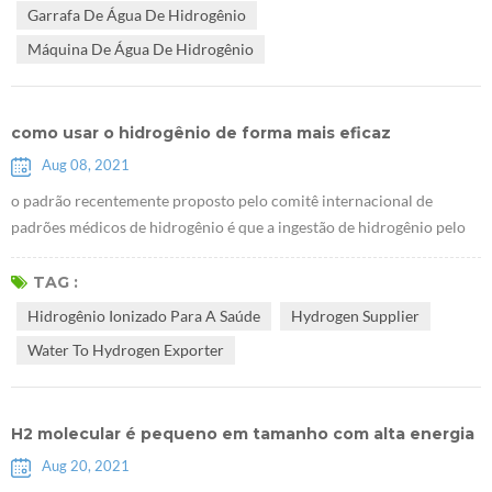
Garrafa De Água De Hidrogênio
resultados ...
Máquina De Água De Hidrogênio
como usar o hidrogênio de forma mais eficaz
Aug 08, 2021
o padrão recentemente proposto pelo comitê internacional de
padrões médicos de hidrogênio é que a ingestão de hidrogênio pelo
consumo de rico água hidrogênio deve ter uma concentração de
hidrogênio não inferior a 0,5 ppm e pelo menos 0,5 mg por pessoa
TAG :
por dia. por exemplo, quando a concentração de hidrogênio na água
Hidrogênio Ionizado Para A Saúde
Hydrogen Supplier
hidrogênio é 2ppm, você só precisa beber 500ml de água hidrogênio
Water To Hydrogen Exporter
todos os dias, s...
H2 molecular é pequeno em tamanho com alta energia
Aug 20, 2021