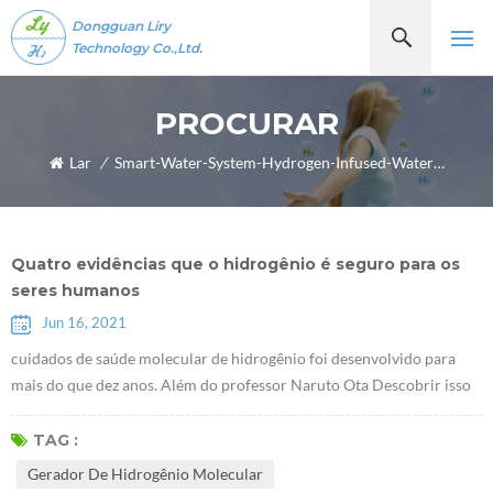
Dongguan Liry
Technology Co.,Ltd.
PROCURAR
Lar
/
Smart-Water-System-Hydrogen-Infused-Water-Machine
Quatro evidências que o hidrogênio é seguro para os
seres humanos
Jun 16, 2021
cuidados de saúde molecular de hidrogênio foi desenvolvido para
mais do que dez anos. Além do professor Naruto Ota Descobrir isso
moléculas de hidrogênioTer propriedades antioxidantes seletivas em
2007, alguns estudiosos descobriram recentemente que o hidrogênio
TAG :
desempenha um papel de determinado fator de comunicação, que
Gerador De Hidrogênio Molecular
pode inibir ou ativar certos citocinas. À medida que mais e mais