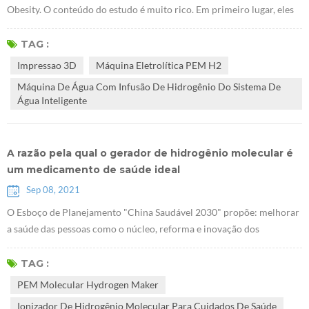
Obesity. O conteúdo do estudo é muito rico. Em primeiro lugar, eles
descobriram queE Máquina eletrolítica PEM H2 pode promover o
acúmulo de glicogênio no fígado. Eles usaram camundongos db / db
TAG :
sem receptores de leptina para provar que o hidrogênio pode tratar o
Impressao 3D
Máquina Eletrolítica PEM H2
diabetes tipo 2. A pesquisa sugere que Gerador de hidrogênio PEM
Máquina De Água Com Infusão De Hidrogênio Do Sistema De
Health...
Água Inteligente
A razão pela qual o gerador de hidrogênio molecular é
um medicamento de saúde ideal
Sep 08, 2021
O Esboço de Planejamento "China Saudável 2030" propõe: melhorar
a saúde das pessoas como o núcleo, reforma e inovação dos
mecanismos institucionais como força motriz, e focar na
popularização da vida saudável, otimizando os serviços de saúde,
TAG :
melhorando a proteção da saúde, construindo um ambiente saudável,
PEM Molecular Hydrogen Maker
e desenvolver indústrias de saúde. O plano estratégico nacional de
Ionizador De Hidrogênio Molecular Para Cuidados De Saúde