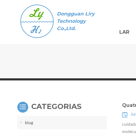
Dongguan Liry
Technology
Co.,Ltd.
LAR
CATEGORIAS
Quat
Ju
blog
cuidado
molécul