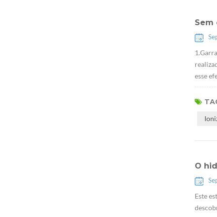
Sem 
Se
1.Garra
realiza
esse ef
TAG
Ion
O hid
Se
Este es
descob