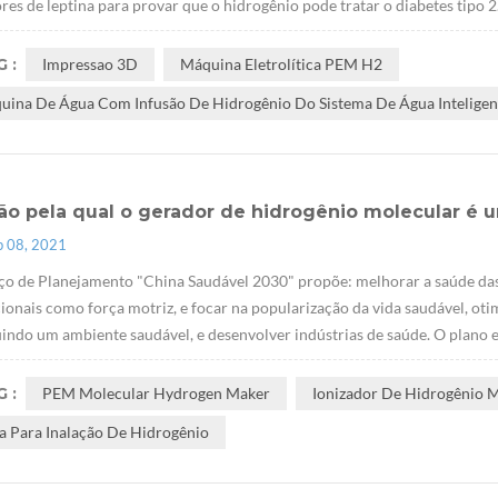
res de leptina para provar que o hidrogênio pode tratar o diabetes tipo 
 :
Impressao 3D
Máquina Eletrolítica PEM H2
uina De Água Com Infusão De Hidrogênio Do Sistema De Água Inteligen
zão pela qual o gerador de hidrogênio molecular é
p 08, 2021
ço de Planejamento "China Saudável 2030" propõe: melhorar a saúde da
cionais como força motriz, e focar na popularização da vida saudável, ot
indo um ambiente saudável, e desenvolver indústrias de saúde. O plano 
 :
PEM Molecular Hydrogen Maker
Ionizador De Hidrogênio 
a Para Inalação De Hidrogênio