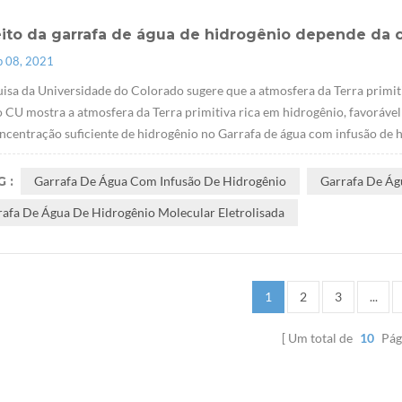
eito da garrafa de água de hidrogênio depende da 
p 08, 2021
isa da Universidade do Colorado sugere que a atmosfera da Terra primit
 CU mostra a atmosfera da Terra primitiva rica em hidrogênio, favorável à
centração suficiente de hidrogênio no Garrafa de água com infusão de hi
 :
Garrafa De Água Com Infusão De Hidrogênio
Garrafa De Ág
rafa De Água De Hidrogênio Molecular Eletrolisada
1
2
3
...
Um total de
10
Pág