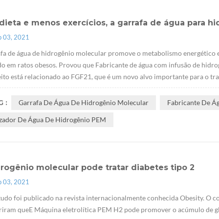
dieta e menos exercícios, a garrafa de água para 
p 03, 2021
fa de água de hidrogênio molecular promove o metabolismo energético e
do em ratos obesos. Provou que Fabricante de água com infusão de hidrog
eito está relacionado ao FGF21, que é um novo alvo importante para o trat
 :
Garrafa De Água De Hidrogênio Molecular
Fabricante De Á
izador De Água De Hidrogênio PEM
rogênio molecular pode tratar diabetes tipo 2
p 03, 2021
tudo foi publicado na revista internacionalmente conhecida Obesity. O co
riram queE Máquina eletrolítica PEM H2 pode promover o acúmulo de gl