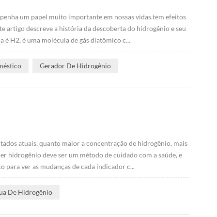
mpenha um papel muito importante em nossas vidas.tem efeitos
e artigo descreve a história da descoberta do hidrogênio e seu
a é H2, é uma molécula de gás diatômico c...
méstico
Gerador De Hidrogênio
tados atuais, quanto maior a concentração de hidrogênio, mais
beber hidrogênio deve ser um método de cuidado com a saúde, e
o para ver as mudanças de cada indicador c...
ua De Hidrogênio