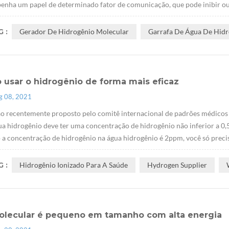
nha um papel de determinado fator de comunicação, que pode inibir ou at
 :
Gerador De Hidrogênio Molecular
Garrafa De Água De Hid
 usar o hidrogênio de forma mais eficaz
g 08, 2021
o recentemente proposto pelo comitê internacional de padrões médicos 
ua hidrogênio deve ter uma concentração de hidrogênio não inferior a 0,
a concentração de hidrogênio na água hidrogênio é 2ppm, você só precisa
 :
Hidrogênio Ionizado Para A Saúde
Hydrogen Supplier
olecular é pequeno em tamanho com alta energia