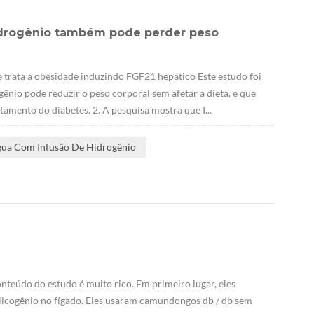
hidrogênio também pode perder peso
 trata a obesidade induzindo FGF21 hepático Este estudo foi
ênio pode reduzir o peso corporal sem afetar a dieta, e que
amento do diabetes. 2. A pesquisa mostra que I...
gua Com Infusão De Hidrogênio
nteúdo do estudo é muito rico. Em primeiro lugar, eles
icogênio no fígado. Eles usaram camundongos db / db sem