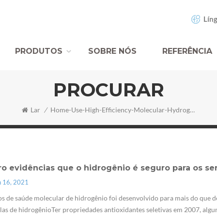
Líng
PRODUTOS
SOBRE NÓS
REFERÊNCIA
PROCURAR
Lar
/
Home-Use-High-Efficiency-Molecular-Hydrogen-Inhalation-Inhaler-Machine
ro evidências que o hidrogênio é seguro para os s
n 16, 2021
s de saúde molecular de hidrogênio foi desenvolvido para mais do que d
as de hidrogênioTer propriedades antioxidantes seletivas em 2007, alg