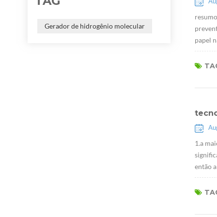
TAG
Au
resumo:
Gerador de hidrogênio molecular
prevent
papel n
TAG
tecn
Au
1.a mai
signifi
então a
TAG