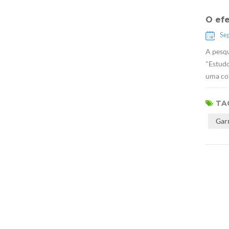
O ef
Se
A pesqu
"Estudo
uma con
TAG
Gar