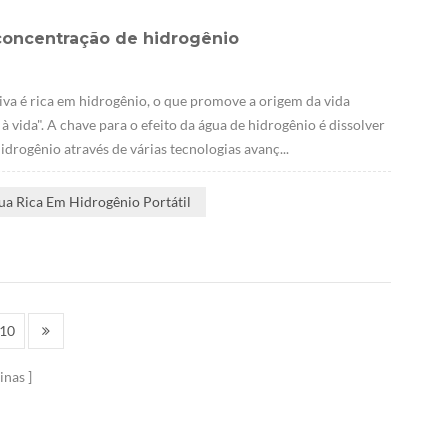
concentração de hidrogênio
iva é rica em hidrogênio, o que promove a origem da vida
 vida". A chave para o efeito da água de hidrogênio é dissolver
drogênio através de várias tecnologias avanç...
ua Rica Em Hidrogênio Portátil
10
inas