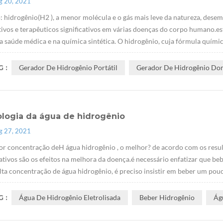
g 20, 2021
 hidrogênio(H2 ), a menor molécula e o gás mais leve da natureza, dese
ivos e terapêuticos significativos em várias doenças do corpo humano.est
a saúde médica e na química sintética. O hidrogênio, cuja fórmula químic
 :
Gerador De Hidrogênio Portátil
Gerador De Hidrogênio Do
ologia da água de hidrogênio
g 27, 2021
or concentração deH água hidrogênio , o melhor? de acordo com os resul
cativos são os efeitos na melhora da doença.é necessário enfatizar que 
lta concentração de água hidrogênio, é preciso insistir em beber um pouc
 :
Água De Hidrogênio Eletrolisada
Beber Hidrogênio
Ág