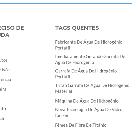
ECISO DE
TAGS QUENTES
UDA
Fabricante De Água De Hidrogênio
Portátil
Imediatamente Gerando Garrafa De
utos
Água De Hidrogênio
e Nós
Garrafa De Água De Hidrogênio
Portátil
rência
Tritan Garrafa De Água De Hidrogênio
eira
Material
Máquina De Água De Hidrogênio
ato
Nova Tecnologia De Água De Vidro
Ionizer
ia
Fêmea De Fibra De Titânio