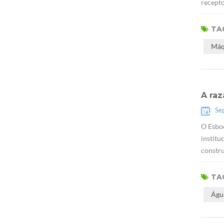
recepto
TAG
Máq
A ra
Se
O Esbo
institu
constru
TAG
Águ