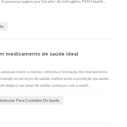
2. A pesquisa sugere que Gerador de hidrogênio PEM Health...
te
 um medicamento de saúde ideal
s pessoas como o núcleo, reforma e inovação dos mecanismos
imizando os serviços de saúde, melhorando a proteção da saúde,
estratégico nacional de saúde começou com a medi...
Molecular Para Cuidados De Saúde