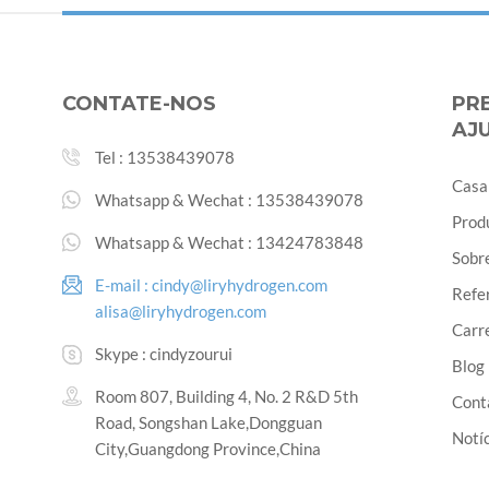
CONTATE-NOS
PR
AJ
Tel :
13538439078
Casa
Whatsapp & Wechat :
13538439078
Prod
Whatsapp & Wechat :
13424783848
Sobr
E-mail :
cindy@liryhydrogen.com
Refe
alisa@liryhydrogen.com
Carr
Skype :
cindyzourui
Blog
Room 807, Building 4, No. 2 R&D 5th
Cont
Road, Songshan Lake,Dongguan
Notíc
City,Guangdong Province,China