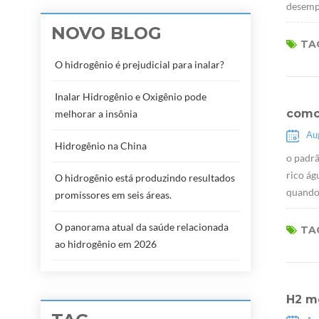
desempe
NOVO BLOG
TAG
O hidrogênio é prejudicial para inalar?
Inalar Hidrogênio e Oxigênio pode
como
melhorar a insônia
Au
Hidrogênio na China
o padrã
rico ág
O hidrogênio está produzindo resultados
quando 
promissores em seis áreas.
O panorama atual da saúde relacionada
TAG
ao hidrogênio em 2026
H2 m