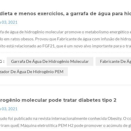
dieta e menos exercícios, a garrafa de água para 
p 03, 2021
fa de água de hidrogênio molecular promove o metabolismo energético e
do em ratos obesos. Provou que Fabricante de água com infusão de hidrog
eito está relacionado ao FGF21, que é um novo alvo importante para o trat
 :
Garrafa De Água De Hidrogênio Molecular
Fabricante De Á
izador De Água De Hidrogênio PEM
rogênio molecular pode tratar diabetes tipo 2
p 03, 2021
tudo foi publicado na revista internacionalmente conhecida Obesity. O co
riram queE Máquina eletrolítica PEM H2 pode promover o acúmulo de gl