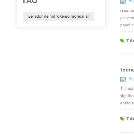
TAG
Au
resumo:
Gerador de hidrogênio molecular
prevent
papel n
TAG
tecn
Au
1.a mai
signifi
então a
TAG