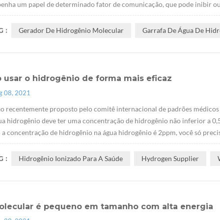
nha um papel de determinado fator de comunicação, que pode inibir ou at
 :
Gerador De Hidrogênio Molecular
Garrafa De Água De Hid
 usar o hidrogênio de forma mais eficaz
g 08, 2021
o recentemente proposto pelo comitê internacional de padrões médicos 
ua hidrogênio deve ter uma concentração de hidrogênio não inferior a 0,
a concentração de hidrogênio na água hidrogênio é 2ppm, você só precisa
 :
Hidrogênio Ionizado Para A Saúde
Hydrogen Supplier
olecular é pequeno em tamanho com alta energia