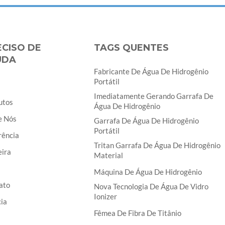
ECISO DE
TAGS QUENTES
UDA
Fabricante De Água De Hidrogênio
Portátil
Imediatamente Gerando Garrafa De
utos
Água De Hidrogênio
e Nós
Garrafa De Água De Hidrogênio
Portátil
rência
Tritan Garrafa De Água De Hidrogênio
eira
Material
Máquina De Água De Hidrogênio
ato
Nova Tecnologia De Água De Vidro
Ionizer
ia
Fêmea De Fibra De Titânio