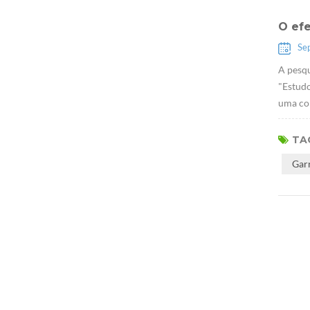
O ef
Se
A pesqu
"Estudo
uma con
TAG
Gar