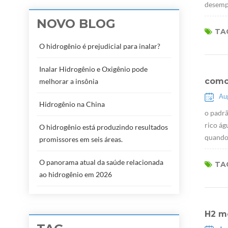
desempe
NOVO BLOG
TAG
O hidrogênio é prejudicial para inalar?
Inalar Hidrogênio e Oxigênio pode
como
melhorar a insônia
Au
Hidrogênio na China
o padrã
rico ág
O hidrogênio está produzindo resultados
quando 
promissores em seis áreas.
O panorama atual da saúde relacionada
TAG
ao hidrogênio em 2026
H2 m