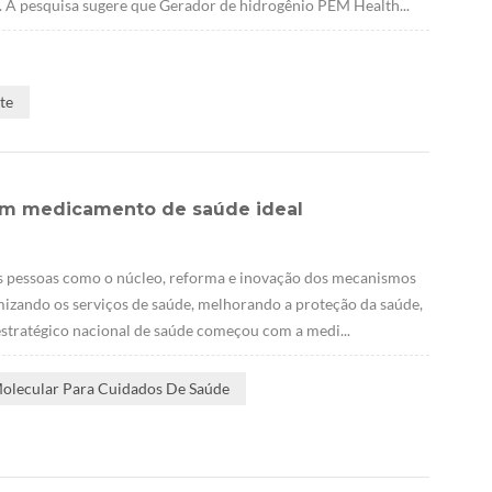
2. A pesquisa sugere que Gerador de hidrogênio PEM Health...
te
 um medicamento de saúde ideal
s pessoas como o núcleo, reforma e inovação dos mecanismos
imizando os serviços de saúde, melhorando a proteção da saúde,
estratégico nacional de saúde começou com a medi...
Molecular Para Cuidados De Saúde