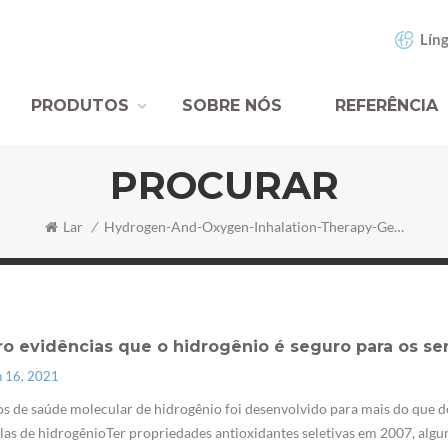
Líng
PRODUTOS
SOBRE NÓS
REFERÊNCIA
PROCURAR
Lar
/
Hydrogen-And-Oxygen-Inhalation-Therapy-Generator
ro evidências que o hidrogênio é seguro para os s
n 16, 2021
s de saúde molecular de hidrogênio foi desenvolvido para mais do que d
as de hidrogênioTer propriedades antioxidantes seletivas em 2007, alg