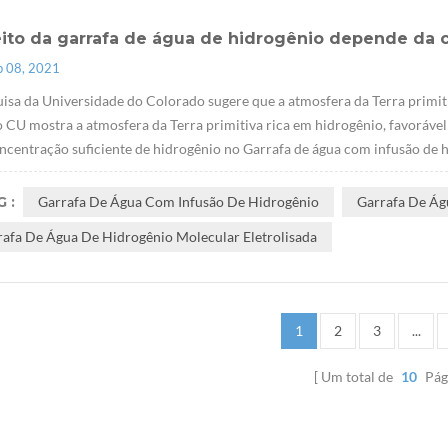
eito da garrafa de água de hidrogênio depende da 
p 08, 2021
isa da Universidade do Colorado sugere que a atmosfera da Terra primit
 CU mostra a atmosfera da Terra primitiva rica em hidrogênio, favorável à
centração suficiente de hidrogênio no Garrafa de água com infusão de hi
 :
Garrafa De Água Com Infusão De Hidrogênio
Garrafa De Ág
rafa De Água De Hidrogênio Molecular Eletrolisada
1
2
3
...
Um total de
10
Pág