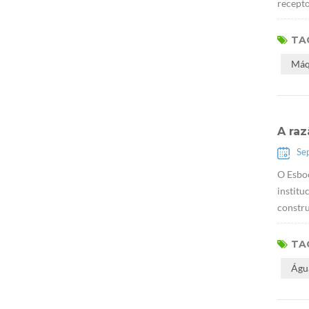
recepto
TAG
Máq
A ra
Se
O Esbo
institu
constru
TAG
Águ