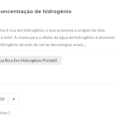
concentração de hidrogênio
iva é rica em hidrogênio, o que promove a origem da vida
 vida". A chave para o efeito da água de hidrogênio é dissolver
drogênio através de várias tecnologias avanç...
ua Rica Em Hidrogênio Portátil
10
inas