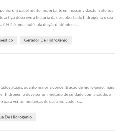
mpenha um papel muito importante em nossas vidas.tem efeitos
e artigo descreve a história da descoberta do hidrogênio e seu
a é H2, é uma molécula de gás diatômico c...
méstico
Gerador De Hidrogênio
tados atuais, quanto maior a concentração de hidrogênio, mais
beber hidrogênio deve ser um método de cuidado com a saúde, e
o para ver as mudanças de cada indicador c...
ua De Hidrogênio