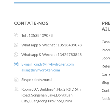
CONTATE-NOS
PR
AJ
Tel :
13538439078
Casa
Whatsapp & Wechat :
13538439078
Prod
Whatsapp & Wechat :
13424783848
Sobr
E-mail :
cindy@liryhydrogen.com
Refe
alisa@liryhydrogen.com
Carr
Skype :
cindyzourui
Blog
Room 807, Building 4, No. 2 R&D 5th
Cont
Road, Songshan Lake,Dongguan
Notíc
City,Guangdong Province,China