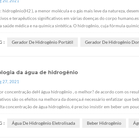
g 20, 2021
 hidrogênio(H2 ), a menor molécula e o gás mais leve da natureza, dese
ivos e terapêuticos significativos em várias doenças do corpo humano.est
a saúde médica e na química sintética. O hidrogênio, cuja fórmula químic
 :
Gerador De Hidrogênio Portátil
Gerador De Hidrogênio Do
ologia da água de hidrogênio
g 27, 2021
or concentração deH água hidrogênio , o melhor? de acordo com os resul
cativos são os efeitos na melhora da doença.é necessário enfatizar que 
lta concentração de água hidrogênio, é preciso insistir em beber um pouc
 :
Água De Hidrogênio Eletrolisada
Beber Hidrogênio
Ág