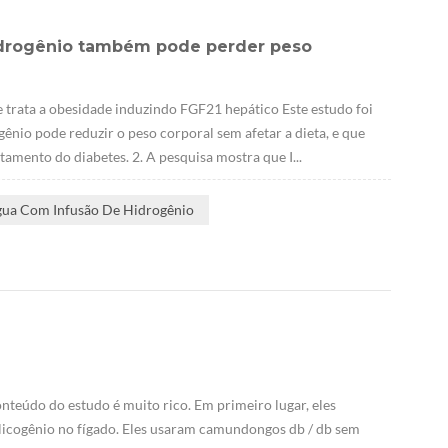
hidrogênio também pode perder peso
 trata a obesidade induzindo FGF21 hepático Este estudo foi
ênio pode reduzir o peso corporal sem afetar a dieta, e que
amento do diabetes. 2. A pesquisa mostra que I...
gua Com Infusão De Hidrogênio
nteúdo do estudo é muito rico. Em primeiro lugar, eles
icogênio no fígado. Eles usaram camundongos db / db sem