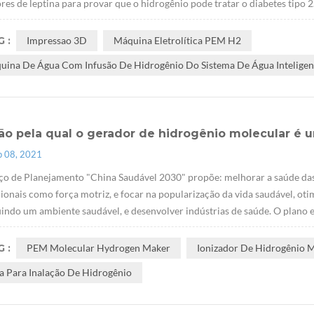
res de leptina para provar que o hidrogênio pode tratar o diabetes tipo 
 :
Impressao 3D
Máquina Eletrolítica PEM H2
uina De Água Com Infusão De Hidrogênio Do Sistema De Água Inteligen
zão pela qual o gerador de hidrogênio molecular é
p 08, 2021
ço de Planejamento "China Saudável 2030" propõe: melhorar a saúde da
cionais como força motriz, e focar na popularização da vida saudável, ot
indo um ambiente saudável, e desenvolver indústrias de saúde. O plano 
 :
PEM Molecular Hydrogen Maker
Ionizador De Hidrogênio 
a Para Inalação De Hidrogênio