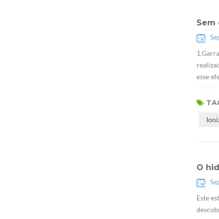
Sem 
Se
1.Garra
realiza
esse ef
TAG
Ion
O hid
Se
Este es
descob