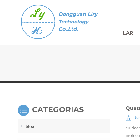
Dongguan Liry
Technology
Co.,Ltd.
LAR
CATEGORIAS
Quat
Ju
blog
cuidado
molécul