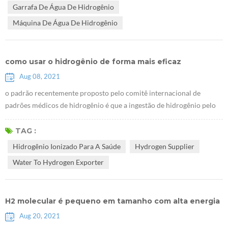
Garrafa De Água De Hidrogênio
resultados ...
Máquina De Água De Hidrogênio
como usar o hidrogênio de forma mais eficaz
Aug 08, 2021
o padrão recentemente proposto pelo comitê internacional de
padrões médicos de hidrogênio é que a ingestão de hidrogênio pelo
consumo de rico água hidrogênio deve ter uma concentração de
hidrogênio não inferior a 0,5 ppm e pelo menos 0,5 mg por pessoa
TAG :
por dia. por exemplo, quando a concentração de hidrogênio na água
Hidrogênio Ionizado Para A Saúde
Hydrogen Supplier
hidrogênio é 2ppm, você só precisa beber 500ml de água hidrogênio
Water To Hydrogen Exporter
todos os dias, s...
H2 molecular é pequeno em tamanho com alta energia
Aug 20, 2021