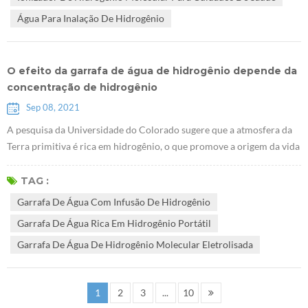
saúde começou com a medi...
Água Para Inalação De Hidrogênio
O efeito da garrafa de água de hidrogênio depende da
concentração de hidrogênio
Sep 08, 2021
A pesquisa da Universidade do Colorado sugere que a atmosfera da
Terra primitiva é rica em hidrogênio, o que promove a origem da vida
"Estudo CU mostra a atmosfera da Terra primitiva rica em
hidrogênio, favorável à vida". A chave para o efeito da água de
TAG :
hidrogênio é dissolver uma concentração suficiente de hidrogênio no
Garrafa De Água Com Infusão De Hidrogênio
Garrafa de água com infusão de hidrogênio através de várias
Garrafa De Água Rica Em Hidrogênio Portátil
tecnologias avanç...
Garrafa De Água De Hidrogênio Molecular Eletrolisada
1
2
3
...
10