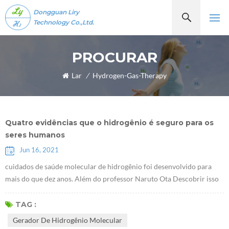
Dongguan Liry
Technology Co.,Ltd.
PROCURAR
Lar
/
Hydrogen-Gas-Therapy
Quatro evidências que o hidrogênio é seguro para os
seres humanos
Jun 16, 2021
cuidados de saúde molecular de hidrogênio foi desenvolvido para
mais do que dez anos. Além do professor Naruto Ota Descobrir isso
moléculas de hidrogênioTer propriedades antioxidantes seletivas em
2007, alguns estudiosos descobriram recentemente que o hidrogênio
TAG :
desempenha um papel de determinado fator de comunicação, que
Gerador De Hidrogênio Molecular
pode inibir ou ativar certos citocinas. À medida que mais e mais