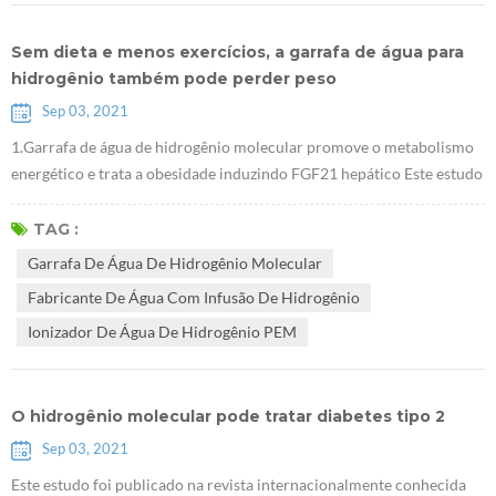
Sem dieta e menos exercícios, a garrafa de água para
hidrogênio também pode perder peso
Sep 03, 2021
1.Garrafa de água de hidrogênio molecular promove o metabolismo
energético e trata a obesidade induzindo FGF21 hepático Este estudo
foi realizado em ratos obesos. Provou que Fabricante de água com
infusão de hidrogênio pode reduzir o peso corporal sem afetar a
TAG :
dieta, e que esse efeito está relacionado ao FGF21, que é um novo
Garrafa De Água De Hidrogênio Molecular
alvo importante para o tratamento do diabetes. 2. A pesquisa mostra
Fabricante De Água Com Infusão De Hidrogênio
que I...
Ionizador De Água De Hidrogênio PEM
O hidrogênio molecular pode tratar diabetes tipo 2
Sep 03, 2021
Este estudo foi publicado na revista internacionalmente conhecida