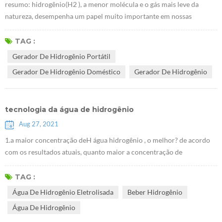
resumo: hidrogênio(H2 ), a menor molécula e o gás mais leve da
natureza, desempenha um papel muito importante em nossas
vidas.tem efeitos preventivos e terapêuticos significativos em várias
doenças do corpo humano.este artigo descreve a história da
TAG :
descoberta do hidrogênio e seu papel na saúde médica e na química
Gerador De Hidrogênio Portátil
sintética. O hidrogênio, cuja fórmula química é H2, é uma molécula
Gerador De Hidrogênio Doméstico
Gerador De Hidrogênio
de gás diatômico c...
tecnologia da água de hidrogênio
Aug 27, 2021
1.a maior concentração deH água hidrogênio , o melhor? de acordo
com os resultados atuais, quanto maior a concentração de
hidrogênio, mais significativos são os efeitos na melhora da doença.é
necessário enfatizar que beber hidrogênio deve ser um método de
TAG :
cuidado com a saúde, e então alta concentração de água hidrogênio, é
Água De Hidrogênio Eletrolisada
Beber Hidrogênio
preciso insistir em beber um pouco para ver as mudanças de cada
Água De Hidrogênio
indicador c...