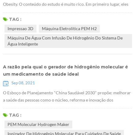
Obesity. O conteúdo do estudo é muito rico. Em primeiro lugar, eles
descobriram queE Máquina eletrolítica PEM H2 pode promover o
acúmulo de glicogênio no fígado. Eles usaram camundongos db / db
TAG :
sem receptores de leptina para provar que o hidrogênio pode tratar o
Impressao 3D
Máquina Eletrolítica PEM H2
diabetes tipo 2. A pesquisa sugere que Gerador de hidrogênio PEM
Máquina De Água Com Infusão De Hidrogênio Do Sistema De
Health...
Água Inteligente
A razão pela qual o gerador de hidrogênio molecular é
um medicamento de saúde ideal
Sep 08, 2021
O Esboço de Planejamento "China Saudável 2030" propõe: melhorar
a saúde das pessoas como o núcleo, reforma e inovação dos
mecanismos institucionais como força motriz, e focar na
popularização da vida saudável, otimizando os serviços de saúde,
TAG :
melhorando a proteção da saúde, construindo um ambiente saudável,
PEM Molecular Hydrogen Maker
e desenvolver indústrias de saúde. O plano estratégico nacional de
Ionizador De Hidrogênio Molecular Para Cuidados De Saúde