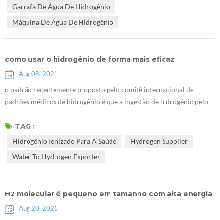
Garrafa De Água De Hidrogênio
resultados ...
Máquina De Água De Hidrogênio
como usar o hidrogênio de forma mais eficaz
Aug 08, 2021
o padrão recentemente proposto pelo comitê internacional de
padrões médicos de hidrogênio é que a ingestão de hidrogênio pelo
consumo de rico água hidrogênio deve ter uma concentração de
hidrogênio não inferior a 0,5 ppm e pelo menos 0,5 mg por pessoa
TAG :
por dia. por exemplo, quando a concentração de hidrogênio na água
Hidrogênio Ionizado Para A Saúde
Hydrogen Supplier
hidrogênio é 2ppm, você só precisa beber 500ml de água hidrogênio
Water To Hydrogen Exporter
todos os dias, s...
H2 molecular é pequeno em tamanho com alta energia
Aug 20, 2021