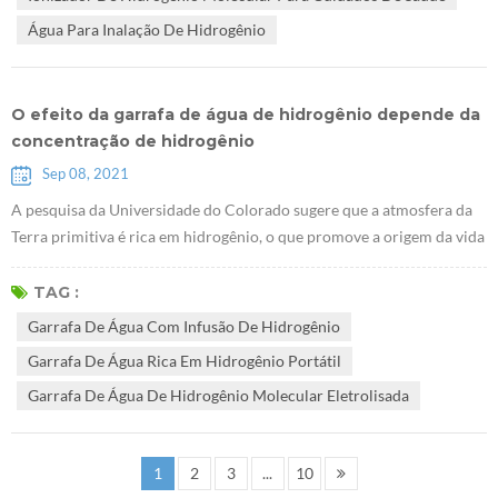
saúde começou com a medi...
Água Para Inalação De Hidrogênio
O efeito da garrafa de água de hidrogênio depende da
concentração de hidrogênio
Sep 08, 2021
A pesquisa da Universidade do Colorado sugere que a atmosfera da
Terra primitiva é rica em hidrogênio, o que promove a origem da vida
"Estudo CU mostra a atmosfera da Terra primitiva rica em
hidrogênio, favorável à vida". A chave para o efeito da água de
TAG :
hidrogênio é dissolver uma concentração suficiente de hidrogênio no
Garrafa De Água Com Infusão De Hidrogênio
Garrafa de água com infusão de hidrogênio através de várias
Garrafa De Água Rica Em Hidrogênio Portátil
tecnologias avanç...
Garrafa De Água De Hidrogênio Molecular Eletrolisada
1
2
3
...
10