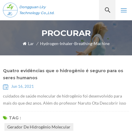
Dongguan Liry
Technology Co.,Ltd.
PROCURAR
Lar
/
Hydrogen-Inhaler-Breathing-Machine
Quatro evidências que o hidrogênio é seguro para os
seres humanos
Jun 16, 2021
cuidados de saúde molecular de hidrogênio foi desenvolvido para
mais do que dez anos. Além do professor Naruto Ota Descobrir isso
moléculas de hidrogênioTer propriedades antioxidantes seletivas em
2007, alguns estudiosos descobriram recentemente que o hidrogênio
TAG :
desempenha um papel de determinado fator de comunicação, que
Gerador De Hidrogênio Molecular
pode inibir ou ativar certos citocinas. À medida que mais e mais