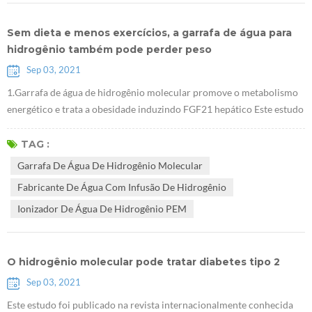
Sem dieta e menos exercícios, a garrafa de água para
hidrogênio também pode perder peso
Sep 03, 2021
1.Garrafa de água de hidrogênio molecular promove o metabolismo
energético e trata a obesidade induzindo FGF21 hepático Este estudo
foi realizado em ratos obesos. Provou que Fabricante de água com
infusão de hidrogênio pode reduzir o peso corporal sem afetar a
TAG :
dieta, e que esse efeito está relacionado ao FGF21, que é um novo
Garrafa De Água De Hidrogênio Molecular
alvo importante para o tratamento do diabetes. 2. A pesquisa mostra
Fabricante De Água Com Infusão De Hidrogênio
que I...
Ionizador De Água De Hidrogênio PEM
O hidrogênio molecular pode tratar diabetes tipo 2
Sep 03, 2021
Este estudo foi publicado na revista internacionalmente conhecida