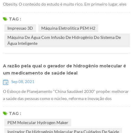
Obesity. O conteúdo do estudo é muito rico. Em primeiro lugar, eles
descobriram queE Máquina eletrolítica PEM H2 pode promover o
acúmulo de glicogênio no fígado. Eles usaram camundongos db / db
TAG :
sem receptores de leptina para provar que o hidrogênio pode tratar o
Impressao 3D
Máquina Eletrolítica PEM H2
diabetes tipo 2. A pesquisa sugere que Gerador de hidrogênio PEM
Máquina De Água Com Infusão De Hidrogênio Do Sistema De
Health...
Água Inteligente
A razão pela qual o gerador de hidrogênio molecular é
um medicamento de saúde ideal
Sep 08, 2021
O Esboço de Planejamento "China Saudável 2030" propõe: melhorar
a saúde das pessoas como o núcleo, reforma e inovação dos
mecanismos institucionais como força motriz, e focar na
popularização da vida saudável, otimizando os serviços de saúde,
TAG :
melhorando a proteção da saúde, construindo um ambiente saudável,
PEM Molecular Hydrogen Maker
e desenvolver indústrias de saúde. O plano estratégico nacional de
Ionizador De Hidrogênio Molecular Para Cuidados De Saúde