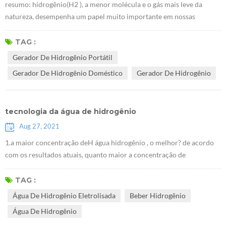
resumo: hidrogênio(H2 ), a menor molécula e o gás mais leve da
natureza, desempenha um papel muito importante em nossas
vidas.tem efeitos preventivos e terapêuticos significativos em várias
doenças do corpo humano.este artigo descreve a história da
TAG :
descoberta do hidrogênio e seu papel na saúde médica e na química
Gerador De Hidrogênio Portátil
sintética. O hidrogênio, cuja fórmula química é H2, é uma molécula
Gerador De Hidrogênio Doméstico
Gerador De Hidrogênio
de gás diatômico c...
tecnologia da água de hidrogênio
Aug 27, 2021
1.a maior concentração deH água hidrogênio , o melhor? de acordo
com os resultados atuais, quanto maior a concentração de
hidrogênio, mais significativos são os efeitos na melhora da doença.é
necessário enfatizar que beber hidrogênio deve ser um método de
TAG :
cuidado com a saúde, e então alta concentração de água hidrogênio, é
Água De Hidrogênio Eletrolisada
Beber Hidrogênio
preciso insistir em beber um pouco para ver as mudanças de cada
Água De Hidrogênio
indicador c...