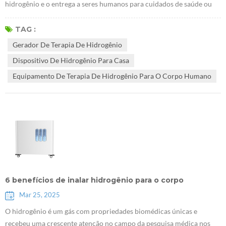
hidrogênio e o entrega a seres humanos para cuidados de saúde ou
tratamento auxiliar A seguir, é apresentada uma introdução
detalhada às máquinas de terapia de hidrogênio:DefiniçãoUM
TAG :
Dispositivo de hidrogênio para casa é um dispositivo que pode
Gerador De Terapia De Hidrogênio
produzir hidrogênio de alta concentração Geralmente gera
Dispositivo De Hidrogênio Para Casa
hidrogênio por eletrolisação de á...
Equipamento De Terapia De Hidrogênio Para O Corpo Humano
6 benefícios de inalar hidrogênio para o corpo
Mar 25, 2025
O hidrogênio é um gás com propriedades biomédicas únicas e
recebeu uma crescente atenção no campo da pesquisa médica nos