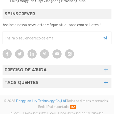
Lake,Dongguan City,Guangdong Province,China
SE INSCREVER
Assine a nossa newsletter e fique atualizado com os Lates !
PRECISO DE AJUDA
TAGS QUENTES
© 2026
Dongguan Liry Technology Co.,Ltd.
Todos os direitos reservados. |
Rede IPv6 suportada
|
|
|
BLOG
MAPA DO SITE
XML
POLÍTICA DE PRIVACIDADE