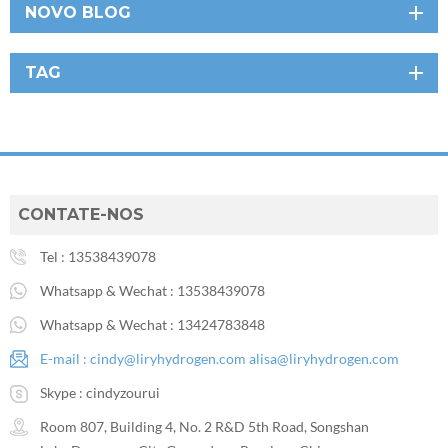
NOVO BLOG
TAG
CONTATE-NOS
Tel :
13538439078
Whatsapp & Wechat :
13538439078
Whatsapp & Wechat :
13424783848
E-mail :
cindy@liryhydrogen.com
alisa@liryhydrogen.com
Skype :
cindyzourui
Room 807, Building 4, No. 2 R&D 5th Road, Songshan