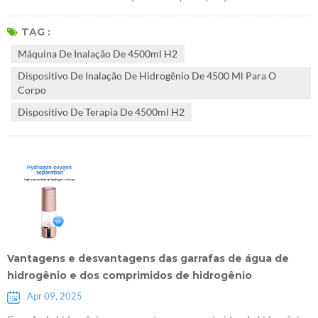
últimos anos. A inalação de hidrogênio com moderação pode ter os
seguintes benefícios potenciais para o corpo: 1. Efeito antioxidante
TAG :
Princípio: hidrogênio de Máquina de inalação de 4500ml H2 é um
Máquina De Inalação De 4500ml H2
antioxidante seletivo que pode neutralizar espécies de oxigênio
Dispositivo De Inalação De Hidrogênio De 4500 Ml Para O
reativas prejudici...
Corpo
Dispositivo De Terapia De 4500ml H2
Vantagens e desvantagens das garrafas de água de
hidrogênio e dos comprimidos de hidrogênio
Apr 09, 2025