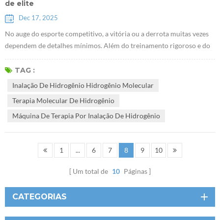
de elite
Dec 17, 2025
No auge do esporte competitivo, a vitória ou a derrota muitas vezes
dependem de detalhes mínimos. Além do treinamento rigoroso e do
talento natural, as capacidades de recuperação científica tornaram-
se um fator crucial para determinar o desempenho competitivo e a
TAG :
longevidade de um atleta. Nos últimos anos, um método tecnológico
Inalação De Hidrogênio Hidrogênio Molecular
de recuperação chamado "intervenção com hidrogênio" passou
Terapia Molecular De Hidrogênio
discretamen...
Máquina De Terapia Por Inalação De Hidrogênio
1
...
6
7
8
9
10
Um total de
10
Páginas
CATEGORIAS