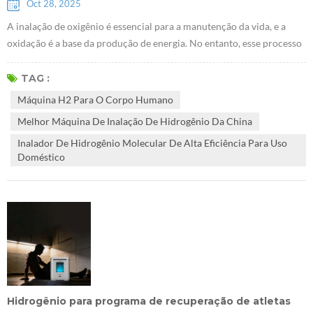
Oct 28, 2025
A inalação de oxigênio é essencial para a manutenção da vida, e a
oxidação é a base da produção de energia. No entanto, esse processo
também gera radicais livres, que causam danos oxidativos. É
amplamente aceito na comunidade científica que o acúmulo desses
TAG :
danos oxidativos contribui para o envelhecimento e o
Máquina H2 Para O Corpo Humano
desenvolvimento de doenças. Pesquisadores descobriram que o
Melhor Máquina De Inalação De Hidrogênio Da China
hidrogênio pode neutralizar s...
Inalador De Hidrogênio Molecular De Alta Eficiência Para Uso
Doméstico
Hidrogênio para programa de recuperação de atletas