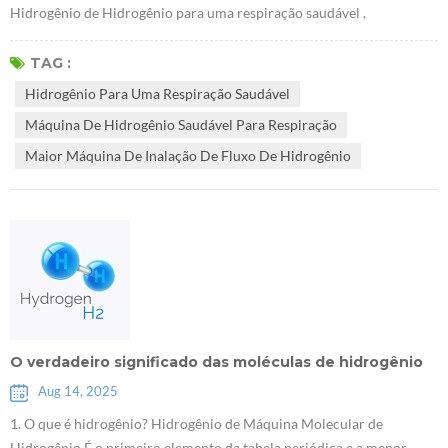
Hidrogênio de Hidrogênio para uma respiração saudável ,
considerada a energia limpa com maior potencial de
desenvolvimento no século XXI, está agora sendo integrada à
TAG :
indústria da saúde em geral, criando um novo oceano azul para o
Hidrogênio Para Uma Respiração Saudável
setor de "saúde do hidrogênio". Repórteres descobriram que, à
Máquina De Hidrogênio Saudável Para Respiração
medida que o hidrogênio Máquina de hidrog...
Maior Máquina De Inalação De Fluxo De Hidrogênio
O verdadeiro significado das moléculas de hidrogênio
Aug 14, 2025
1. O que é hidrogênio? Hidrogênio de Máquina Molecular de
Hidrogênio É o primeiro elemento da tabela periódica e a menor