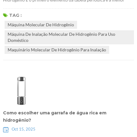
molécula conhecida na natureza. Seu baixo peso molecular o torna
mais leve que o ar, altamente móvel e penetrante. Sob certas
TAG :
condições, pode até penetrar placas de aço com mais de dez
Máquina Molecular De Hidrogênio
centímetros de espessura. Com a crescente compreensão das
Máquina De Inalação Molecular De Hidrogênio Para Uso
aplicações do hidrogênio, suas aplic...
Doméstico
Maquinário Molecular De Hidrogênio Para Inalação
Como escolher uma garrafa de água rica em
hidrogênio?
Oct 15, 2025