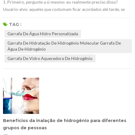
1. Primeiro, pergunte a si mesmo: eu realmente preciso disso?
Usuário-alvo: aqueles que costumam ficar acordados até tarde, se
exercitam com frequência ou têm problemas de saúde e querem
benefícios antioxidantes podem considerar a Hydro Bottle como
TAG :
uma bebida "boa de se ter". Orçamento: Por menos de 100 USD,
Garrafa De Água Hidro Personalizada
geralmente você só pode comprar um "copo bolha"; modelos que
Garrafa De Hidratação De Hidrogênio Molecular Garrafa De
realmente "medem hidrogênio" ...
Água De Hidrogênio
Garrafa De Vidro Aquecedora De Hidrogênio
Benefícios da inalação de hidrogênio para diferentes
grupos de pessoas