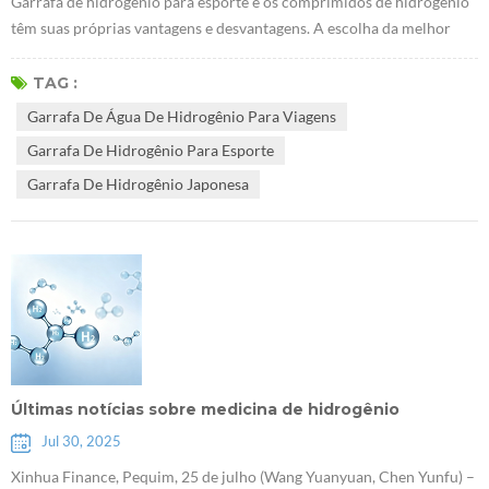
Garrafa de hidrogênio para esporte e os comprimidos de hidrogênio
têm suas próprias vantagens e desvantagens. A escolha da melhor
opção depende das necessidades pessoais e dos cenários de
uso.Vantagens deGarrafa de água de hidrogênio para viagens
TAG :
Concentração estável: as garrafas de água de hidrogênio usam
Garrafa De Água De Hidrogênio Para Viagens
tecnologia de eletrólise para decompor a água em hidrogênio e
Garrafa De Hidrogênio Para Esporte
oxigênio, de modo que o hidrog...
Garrafa De Hidrogênio Japonesa
Últimas notícias sobre medicina de hidrogênio
Jul 30, 2025
Xinhua Finance, Pequim, 25 de julho (Wang Yuanyuan, Chen Yunfu) –