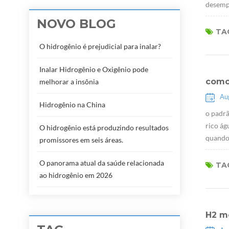
desempe
NOVO BLOG
TAG
O hidrogênio é prejudicial para inalar?
Inalar Hidrogênio e Oxigênio pode
como
melhorar a insônia
Au
Hidrogênio na China
o padrã
rico ág
O hidrogênio está produzindo resultados
quando 
promissores em seis áreas.
O panorama atual da saúde relacionada
TAG
ao hidrogênio em 2026
H2 m