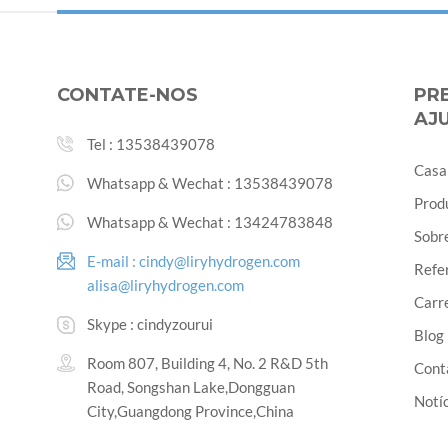
CONTATE-NOS
PR
AJ
Tel :
13538439078
Casa
Whatsapp & Wechat :
13538439078
Prod
Whatsapp & Wechat :
13424783848
Sobr
E-mail :
cindy@liryhydrogen.com
Refe
alisa@liryhydrogen.com
Carr
Skype :
cindyzourui
Blog
Room 807, Building 4, No. 2 R&D 5th
Cont
Road, Songshan Lake,Dongguan
Notíc
City,Guangdong Province,China