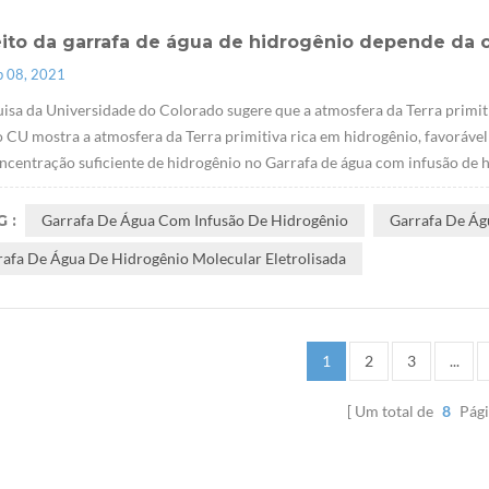
eito da garrafa de água de hidrogênio depende da 
p 08, 2021
isa da Universidade do Colorado sugere que a atmosfera da Terra primit
 CU mostra a atmosfera da Terra primitiva rica em hidrogênio, favorável à
centração suficiente de hidrogênio no Garrafa de água com infusão de hi
 :
Garrafa De Água Com Infusão De Hidrogênio
Garrafa De Ág
rafa De Água De Hidrogênio Molecular Eletrolisada
1
2
3
...
Um total de
8
Pági