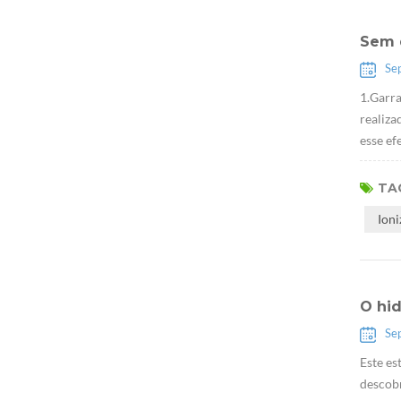
Sem 
Se
1.Garra
realiza
esse ef
TAG
Ion
O hid
Se
Este es
descob