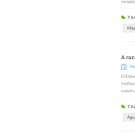
recepto
TAG
Máq
A ra
Se
O Esbo
institu
constru
TAG
Águ