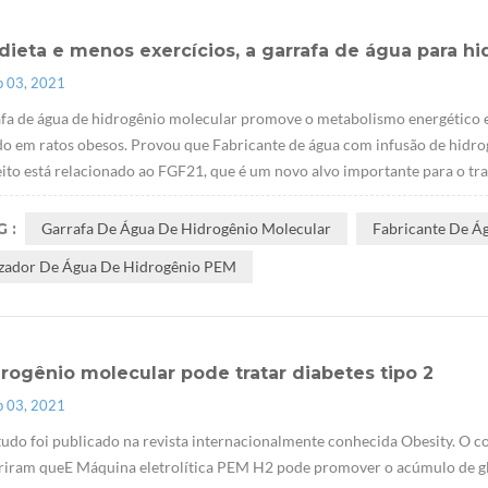
dieta e menos exercícios, a garrafa de água para 
p 03, 2021
fa de água de hidrogênio molecular promove o metabolismo energético e
do em ratos obesos. Provou que Fabricante de água com infusão de hidrog
eito está relacionado ao FGF21, que é um novo alvo importante para o trat
 :
Garrafa De Água De Hidrogênio Molecular
Fabricante De Á
izador De Água De Hidrogênio PEM
rogênio molecular pode tratar diabetes tipo 2
p 03, 2021
tudo foi publicado na revista internacionalmente conhecida Obesity. O co
riram queE Máquina eletrolítica PEM H2 pode promover o acúmulo de gl