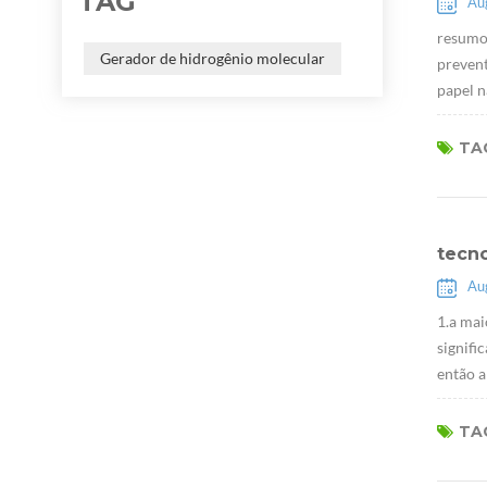
TAG
Au
resumo:
Gerador de hidrogênio molecular
prevent
papel n
TAG
tecn
Au
1.a mai
signifi
então a
TAG