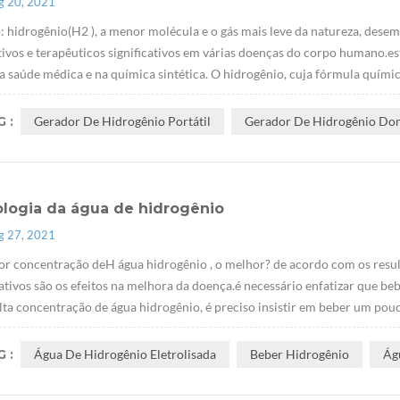
g 20, 2021
 hidrogênio(H2 ), a menor molécula e o gás mais leve da natureza, dese
ivos e terapêuticos significativos em várias doenças do corpo humano.est
a saúde médica e na química sintética. O hidrogênio, cuja fórmula químic
 :
Gerador De Hidrogênio Portátil
Gerador De Hidrogênio Do
ologia da água de hidrogênio
g 27, 2021
or concentração deH água hidrogênio , o melhor? de acordo com os resul
cativos são os efeitos na melhora da doença.é necessário enfatizar que 
lta concentração de água hidrogênio, é preciso insistir em beber um pouc
 :
Água De Hidrogênio Eletrolisada
Beber Hidrogênio
Ág