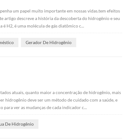
mpenha um papel muito importante em nossas vidas.tem efeitos
e artigo descreve a história da descoberta do hidrogênio e seu
a é H2, é uma molécula de gás diatômico c...
méstico
Gerador De Hidrogênio
tados atuais, quanto maior a concentração de hidrogênio, mais
beber hidrogênio deve ser um método de cuidado com a saúde, e
o para ver as mudanças de cada indicador c...
ua De Hidrogênio