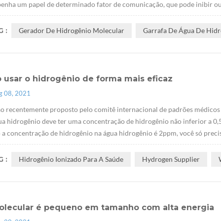
nha um papel de determinado fator de comunicação, que pode inibir ou at
 :
Gerador De Hidrogênio Molecular
Garrafa De Água De Hid
 usar o hidrogênio de forma mais eficaz
g 08, 2021
o recentemente proposto pelo comitê internacional de padrões médicos 
ua hidrogênio deve ter uma concentração de hidrogênio não inferior a 0,
a concentração de hidrogênio na água hidrogênio é 2ppm, você só precisa
 :
Hidrogênio Ionizado Para A Saúde
Hydrogen Supplier
olecular é pequeno em tamanho com alta energia