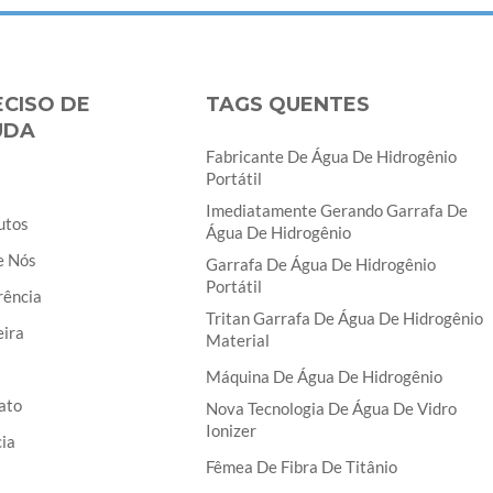
ECISO DE
TAGS QUENTES
UDA
Fabricante De Água De Hidrogênio
Portátil
Imediatamente Gerando Garrafa De
utos
Água De Hidrogênio
e Nós
Garrafa De Água De Hidrogênio
Portátil
rência
Tritan Garrafa De Água De Hidrogênio
eira
Material
Máquina De Água De Hidrogênio
ato
Nova Tecnologia De Água De Vidro
Ionizer
ia
Fêmea De Fibra De Titânio