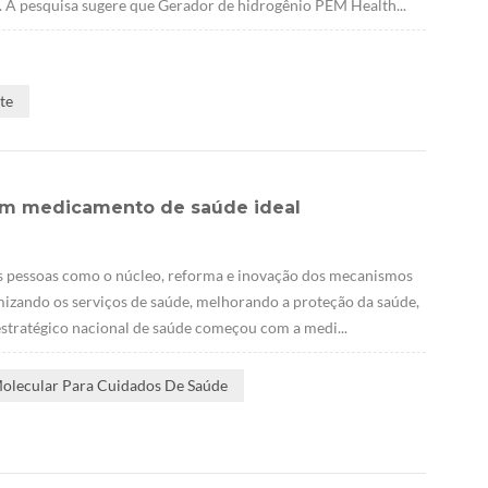
2. A pesquisa sugere que Gerador de hidrogênio PEM Health...
te
 um medicamento de saúde ideal
s pessoas como o núcleo, reforma e inovação dos mecanismos
imizando os serviços de saúde, melhorando a proteção da saúde,
estratégico nacional de saúde começou com a medi...
Molecular Para Cuidados De Saúde