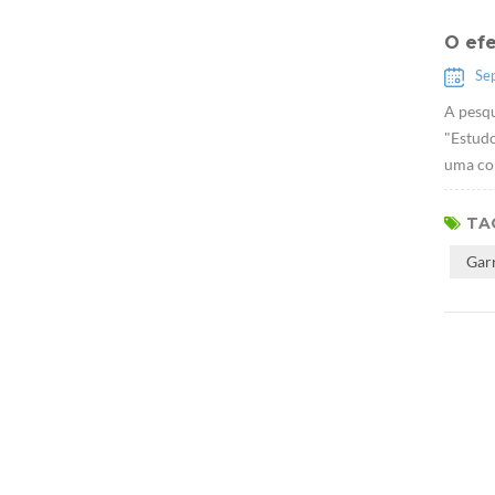
O ef
Se
A pesqu
"Estudo
uma con
TAG
Gar