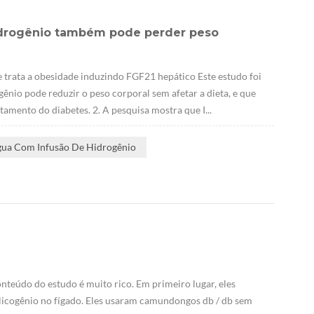
hidrogênio também pode perder peso
 trata a obesidade induzindo FGF21 hepático Este estudo foi
ênio pode reduzir o peso corporal sem afetar a dieta, e que
amento do diabetes. 2. A pesquisa mostra que I...
gua Com Infusão De Hidrogênio
nteúdo do estudo é muito rico. Em primeiro lugar, eles
icogênio no fígado. Eles usaram camundongos db / db sem