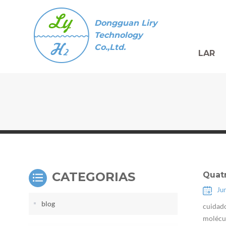
Dongguan Liry
Technology
Co.,Ltd.
LAR
CATEGORIAS
Quat
Ju
blog
cuidado
molécul