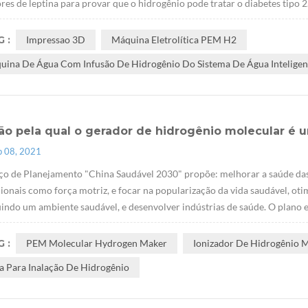
res de leptina para provar que o hidrogênio pode tratar o diabetes tipo 
 :
Impressao 3D
Máquina Eletrolítica PEM H2
uina De Água Com Infusão De Hidrogênio Do Sistema De Água Inteligen
zão pela qual o gerador de hidrogênio molecular é
p 08, 2021
ço de Planejamento "China Saudável 2030" propõe: melhorar a saúde da
cionais como força motriz, e focar na popularização da vida saudável, ot
indo um ambiente saudável, e desenvolver indústrias de saúde. O plano 
 :
PEM Molecular Hydrogen Maker
Ionizador De Hidrogênio 
a Para Inalação De Hidrogênio