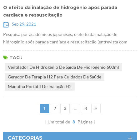
O efeito da inalação de hidrogênio após parada
cardíaca e ressuscitação
Sep 29, 2021
Pesquisa por acadêmicos japoneses; o efeito da inalação de
hidrogênio após parada cardíaca e ressuscitação (entrevista com
Sano Motoaki) Inalação de Ventilador de hidrogênio de saída de
hidrogênio 600ml para pacientes com parada cardíaca causada por
TAG :
infarto do miocárdio pode aumentar a taxa de sobrevivência e
Ventilador De Hidrogênio De Saída De Hidrogênio 600ml
reduzir os danos cerebrais. A equipe de pesquisa da Universidade
Gerador De Terapia H2 Para Cuidados De Saúde
Keio não pôde publicar o...
Máquina Portátil De Inalação H2
1
2
3
...
8
Um total de
8
Páginas
CATEGORIAS