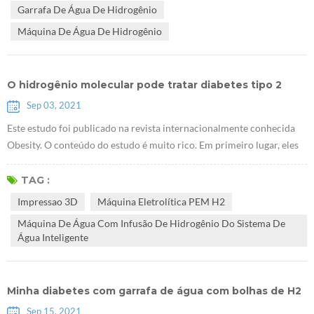
Garrafa De Água De Hidrogênio
resultados ...
Máquina De Água De Hidrogênio
O hidrogênio molecular pode tratar diabetes tipo 2
Sep 03, 2021
Este estudo foi publicado na revista internacionalmente conhecida
Obesity. O conteúdo do estudo é muito rico. Em primeiro lugar, eles
descobriram queE Máquina eletrolítica PEM H2 pode promover o
acúmulo de glicogênio no fígado. Eles usaram camundongos db / db
TAG :
sem receptores de leptina para provar que o hidrogênio pode tratar o
Impressao 3D
Máquina Eletrolítica PEM H2
diabetes tipo 2. A pesquisa sugere que Gerador de hidrogênio PEM
Máquina De Água Com Infusão De Hidrogênio Do Sistema De
Health...
Água Inteligente
Minha diabetes com garrafa de água com bolhas de H2
Sep 15, 2021