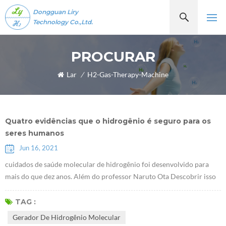
Dongguan Liry
Technology Co.,Ltd.
PROCURAR
Lar
/
H2-Gas-Therapy-Machine
Quatro evidências que o hidrogênio é seguro para os
seres humanos
Jun 16, 2021
cuidados de saúde molecular de hidrogênio foi desenvolvido para
mais do que dez anos. Além do professor Naruto Ota Descobrir isso
moléculas de hidrogênioTer propriedades antioxidantes seletivas em
2007, alguns estudiosos descobriram recentemente que o hidrogênio
TAG :
desempenha um papel de determinado fator de comunicação, que
Gerador De Hidrogênio Molecular
pode inibir ou ativar certos citocinas. À medida que mais e mais