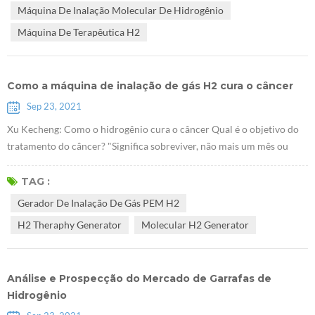
Máquina De Inalação Molecular De Hidrogênio
hiperlipidemia ...
Máquina De Terapêutica H2
Como a máquina de inalação de gás H2 cura o câncer
Sep 23, 2021
Xu Kecheng: Como o hidrogênio cura o câncer Qual é o objetivo do
tratamento do câncer? "Significa sobreviver, não mais um mês ou
alguns meses, mas um ano, alguns anos e mais anos. Significa viver
bem, viver feliz, feliz e com qualidade!" Xu Kecheng, um conhecido
TAG :
especialista em terapia tumoral De acordo com o professor,
Gerador De Inalação De Gás PEM H2
atualmente os métodos tradicionais de tratamento do câncer,
H2 Theraphy Generator
Molecular H2 Generator
incluindo cirurgia...
Análise e Prospecção do Mercado de Garrafas de
Hidrogênio