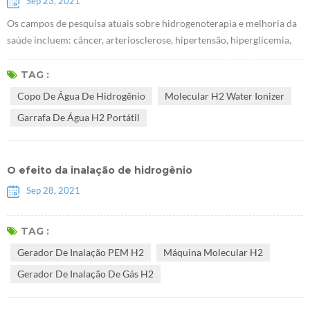
Sep 23, 2021
Os campos de pesquisa atuais sobre hidrogenoterapia e melhoria da
saúde incluem: câncer, arteriosclerose, hipertensão, hiperglicemia,
hiperlipidemia, gota, doenças hepáticas e renais, reumatóide,
alergias, asma, Alzheimer, Parkinson, depressão, etc. mais de 70 Tipos
TAG :
de doença. Internacionalmente, o Japão foi o primeiro país a estudar
Copo De Água De Hidrogênio
Molecular H2 Water Ionizer
a medicina do hidrogênio. Em 2009, o primeiro Copo de água de hi...
Garrafa De Água H2 Portátil
O efeito da inalação de hidrogênio
Sep 28, 2021
TAG :
Gerador De Inalação PEM H2
Máquina Molecular H2
Gerador De Inalação De Gás H2