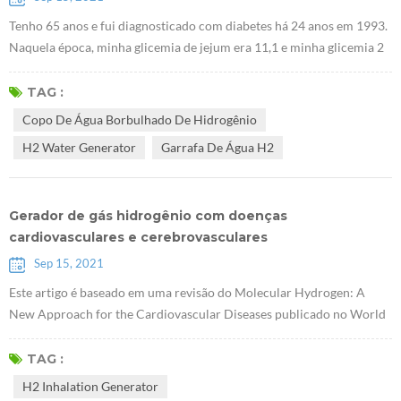
Tenho 65 anos e fui diagnosticado com diabetes há 24 anos em 1993.
Naquela época, minha glicemia de jejum era 11,1 e minha glicemia 2
horas após a refeição era 15,8. O médico me prescreveu dois
medicamentos, PHENFORMINI HYDROCHLORIDUM e D aonil .
TAG :
Depois de me comunicar com o médico, percebi que não existe
Copo De Água Borbulhado De Hidrogênio
remédio que possa curar o diabetes. Quando você sofre de diabetes,
H2 Water Generator
Garrafa De Água H2
precisa tomar remédios par...
Gerador de gás hidrogênio com doenças
cardiovasculares e cerebrovasculares
Sep 15, 2021
Este artigo é baseado em uma revisão do Molecular Hydrogen: A
New Approach for the Cardiovascular Diseases publicado no World
Heart Journal por Viliam Mojto e outros da Kominas University na
República Tcheca em 2018. Resumo: Dieta ocidental, fumo e bebida
TAG :
são reconhecidos como importantes fatores que levam ao estresse
H2 Inhalation Generator
oxidativo, diminuição da capacidade antioxidante, hiperglicemia,