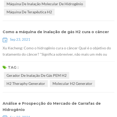
Máquina De Inalação Molecular De Hidrogênio
hiperlipidemia ...
Máquina De Terapêutica H2
Como a máquina de inalação de gás H2 cura o câncer
Sep 23, 2021
Xu Kecheng: Como o hidrogênio cura o câncer Qual é o objetivo do
tratamento do câncer? "Significa sobreviver, não mais um mês ou
alguns meses, mas um ano, alguns anos e mais anos. Significa viver
bem, viver feliz, feliz e com qualidade!" Xu Kecheng, um conhecido
TAG :
especialista em terapia tumoral De acordo com o professor,
Gerador De Inalação De Gás PEM H2
atualmente os métodos tradicionais de tratamento do câncer,
H2 Theraphy Generator
Molecular H2 Generator
incluindo cirurgia...
Análise e Prospecção do Mercado de Garrafas de
Hidrogênio