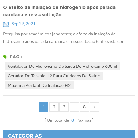
O efeito da inalação de hidrogênio após parada
cardíaca e ressuscitação
Sep 29, 2021
Pesquisa por acadêmicos japoneses; o efeito da inalação de
hidrogênio após parada cardíaca e ressuscitação (entrevista com
Sano Motoaki) Inalação de Ventilador de hidrogênio de saída de
hidrogênio 600ml para pacientes com parada cardíaca causada por
TAG :
infarto do miocárdio pode aumentar a taxa de sobrevivência e
Ventilador De Hidrogênio De Saída De Hidrogênio 600ml
reduzir os danos cerebrais. A equipe de pesquisa da Universidade
Gerador De Terapia H2 Para Cuidados De Saúde
Keio não pôde publicar o...
Máquina Portátil De Inalação H2
1
2
3
...
8
Um total de
8
Páginas
CATEGORIAS