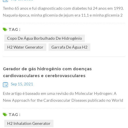
Tenho 65 anos e fui diagnosticado com diabetes há 24 anos em 1993.
Naquela época, minha glicemia de jejum era 11,1 e minha glicemia 2
horas após a refeição era 15,8. O médico me prescreveu dois
medicamentos, PHENFORMINI HYDROCHLORIDUM e D aonil .
TAG :
Depois de me comunicar com o médico, percebi que não existe
Copo De Água Borbulhado De Hidrogênio
remédio que possa curar o diabetes. Quando você sofre de diabetes,
H2 Water Generator
Garrafa De Água H2
precisa tomar remédios par...
Gerador de gás hidrogênio com doenças
cardiovasculares e cerebrovasculares
Sep 15, 2021
Este artigo é baseado em uma revisão do Molecular Hydrogen: A
New Approach for the Cardiovascular Diseases publicado no World
Heart Journal por Viliam Mojto e outros da Kominas University na
República Tcheca em 2018. Resumo: Dieta ocidental, fumo e bebida
TAG :
são reconhecidos como importantes fatores que levam ao estresse
H2 Inhalation Generator
oxidativo, diminuição da capacidade antioxidante, hiperglicemia,