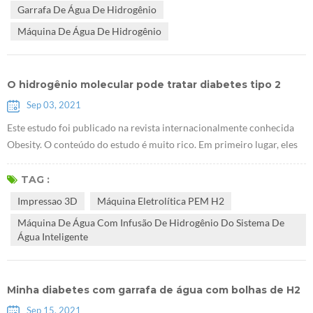
Garrafa De Água De Hidrogênio
resultados ...
Máquina De Água De Hidrogênio
O hidrogênio molecular pode tratar diabetes tipo 2
Sep 03, 2021
Este estudo foi publicado na revista internacionalmente conhecida
Obesity. O conteúdo do estudo é muito rico. Em primeiro lugar, eles
descobriram queE Máquina eletrolítica PEM H2 pode promover o
acúmulo de glicogênio no fígado. Eles usaram camundongos db / db
TAG :
sem receptores de leptina para provar que o hidrogênio pode tratar o
Impressao 3D
Máquina Eletrolítica PEM H2
diabetes tipo 2. A pesquisa sugere que Gerador de hidrogênio PEM
Máquina De Água Com Infusão De Hidrogênio Do Sistema De
Health...
Água Inteligente
Minha diabetes com garrafa de água com bolhas de H2
Sep 15, 2021