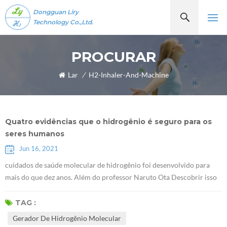
Dongguan Liry
Technology Co.,Ltd.
PROCURAR
Lar
/
H2-Inhaler-And-Machine
Quatro evidências que o hidrogênio é seguro para os
seres humanos
Jun 16, 2021
cuidados de saúde molecular de hidrogênio foi desenvolvido para
mais do que dez anos. Além do professor Naruto Ota Descobrir isso
moléculas de hidrogênioTer propriedades antioxidantes seletivas em
2007, alguns estudiosos descobriram recentemente que o hidrogênio
TAG :
desempenha um papel de determinado fator de comunicação, que
Gerador De Hidrogênio Molecular
pode inibir ou ativar certos citocinas. À medida que mais e mais