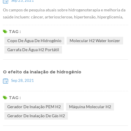
Sep 23, 2021
Os campos de pesquisa atuais sobre hidrogenoterapia e melhoria da
saúde incluem: câncer, arteriosclerose, hipertensão, hiperglicemia,
hiperlipidemia, gota, doenças hepáticas e renais, reumatóide,
alergias, asma, Alzheimer, Parkinson, depressão, etc. mais de 70 Tipos
TAG :
de doença. Internacionalmente, o Japão foi o primeiro país a estudar
Copo De Água De Hidrogênio
Molecular H2 Water Ionizer
a medicina do hidrogênio. Em 2009, o primeiro Copo de água de hi...
Garrafa De Água H2 Portátil
O efeito da inalação de hidrogênio
Sep 28, 2021
TAG :
Gerador De Inalação PEM H2
Máquina Molecular H2
Gerador De Inalação De Gás H2