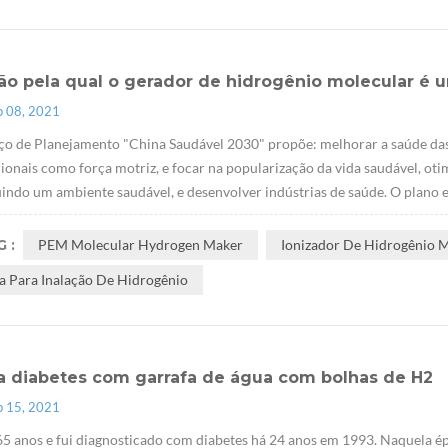
zão pela qual o gerador de hidrogênio molecular é
p 08, 2021
ço de Planejamento "China Saudável 2030" propõe: melhorar a saúde da
cionais como força motriz, e focar na popularização da vida saudável, ot
indo um ambiente saudável, e desenvolver indústrias de saúde. O plano 
 :
PEM Molecular Hydrogen Maker
Ionizador De Hidrogênio 
a Para Inalação De Hidrogênio
a diabetes com garrafa de água com bolhas de H2
p 15, 2021
5 anos e fui diagnosticado com diabetes há 24 anos em 1993. Naquela ép