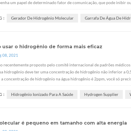
nha um papel de determinado fator de comunicação, que pode inibir ou at
 :
Gerador De Hidrogênio Molecular
Garrafa De Água De Hid
 usar o hidrogênio de forma mais eficaz
g 08, 2021
o recentemente proposto pelo comitê internacional de padrões médicos 
ua hidrogênio deve ter uma concentração de hidrogênio não inferior a 0,
a concentração de hidrogênio na água hidrogênio é 2ppm, você só precisa
 :
Hidrogênio Ionizado Para A Saúde
Hydrogen Supplier
olecular é pequeno em tamanho com alta energia