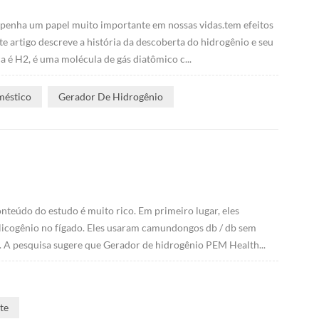
mpenha um papel muito importante em nossas vidas.tem efeitos
e artigo descreve a história da descoberta do hidrogênio e seu
a é H2, é uma molécula de gás diatômico c...
méstico
Gerador De Hidrogênio
nteúdo do estudo é muito rico. Em primeiro lugar, eles
icogênio no fígado. Eles usaram camundongos db / db sem
2. A pesquisa sugere que Gerador de hidrogênio PEM Health...
te