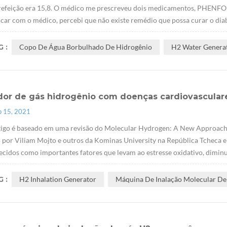
 refeição era 15,8. O médico me prescreveu dois medicamentos, PHE
ar com o médico, percebi que não existe remédio que possa curar o diab
 :
Copo De Água Borbulhado De Hidrogênio
H2 Water Genera
dor de gás hidrogênio com doenças cardiovascular
p 15, 2021
rtigo é baseado em uma revisão do Molecular Hydrogen: A New Approach 
 por Viliam Mojto e outros da Kominas University na República Tcheca 
cidos como importantes fatores que levam ao estresse oxidativo, diminu
 :
H2 Inhalation Generator
Máquina De Inalação Molecular De