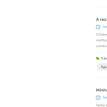
A ra
Se
O Esbo
institu
constru
TAG
Águ
Minh
Se
Tenho 6