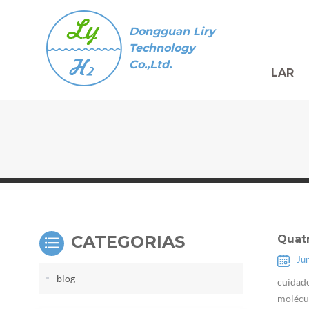
Dongguan Liry
Technology
Co.,Ltd.
LAR
CATEGORIAS
Quat
Ju
blog
cuidado
molécul