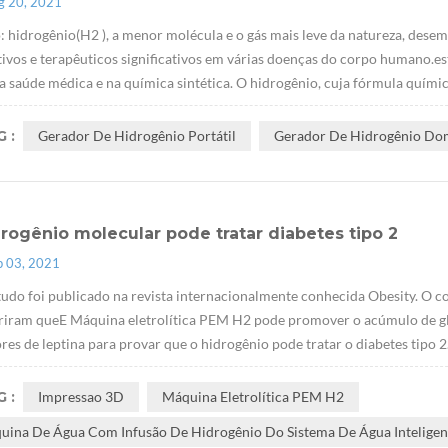
g 20, 2021
 hidrogênio(H2 ), a menor molécula e o gás mais leve da natureza, dese
ivos e terapêuticos significativos em várias doenças do corpo humano.est
a saúde médica e na química sintética. O hidrogênio, cuja fórmula químic
 :
Gerador De Hidrogênio Portátil
Gerador De Hidrogênio Do
rogênio molecular pode tratar diabetes tipo 2
p 03, 2021
tudo foi publicado na revista internacionalmente conhecida Obesity. O co
riram queE Máquina eletrolítica PEM H2 pode promover o acúmulo de gl
res de leptina para provar que o hidrogênio pode tratar o diabetes tipo 
 :
Impressao 3D
Máquina Eletrolítica PEM H2
uina De Água Com Infusão De Hidrogênio Do Sistema De Água Inteligen