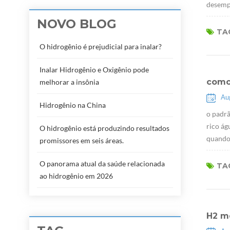
desempe
NOVO BLOG
TAG
O hidrogênio é prejudicial para inalar?
Inalar Hidrogênio e Oxigênio pode
como
melhorar a insônia
Au
Hidrogênio na China
o padrã
rico ág
O hidrogênio está produzindo resultados
quando 
promissores em seis áreas.
O panorama atual da saúde relacionada
TAG
ao hidrogênio em 2026
H2 m