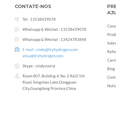
CONTATE-NOS
PR
AJ
Tel :
13538439078
Casa
Whatsapp & Wechat :
13538439078
Prod
Whatsapp & Wechat :
13424783848
Sobr
E-mail :
cindy@liryhydrogen.com
Refe
alisa@liryhydrogen.com
Carr
Skype :
cindyzourui
Blog
Room 807, Building 4, No. 2 R&D 5th
Cont
Road, Songshan Lake,Dongguan
Notíc
City,Guangdong Province,China