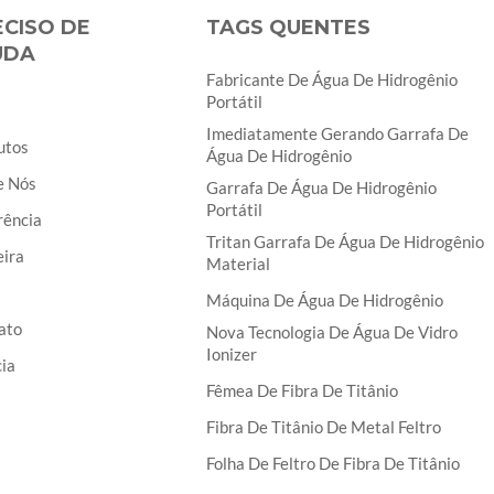
ECISO DE
TAGS QUENTES
UDA
Fabricante De Água De Hidrogênio
Portátil
Imediatamente Gerando Garrafa De
utos
Água De Hidrogênio
e Nós
Garrafa De Água De Hidrogênio
Portátil
rência
Tritan Garrafa De Água De Hidrogênio
eira
Material
Máquina De Água De Hidrogênio
ato
Nova Tecnologia De Água De Vidro
Ionizer
ia
Fêmea De Fibra De Titânio
Fibra De Titânio De Metal Feltro
Folha De Feltro De Fibra De Titânio