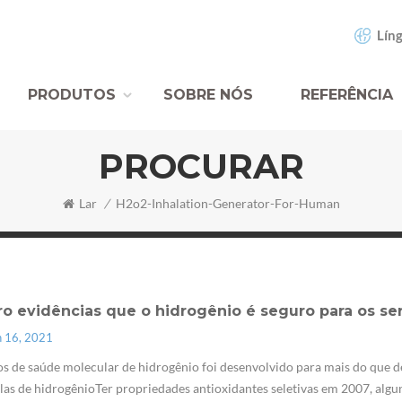
Líng
PRODUTOS
SOBRE NÓS
REFERÊNCIA
PROCURAR
Lar
/
H2o2-Inhalation-Generator-For-Human
ro evidências que o hidrogênio é seguro para os s
n 16, 2021
s de saúde molecular de hidrogênio foi desenvolvido para mais do que d
as de hidrogênioTer propriedades antioxidantes seletivas em 2007, alg