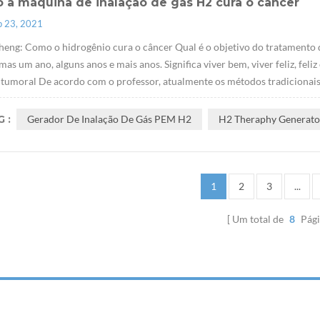
 a máquina de inalação de gás H2 cura o câncer
p 23, 2021
eng: Como o hidrogênio cura o câncer Qual é o objetivo do tratamento d
mas um ano, alguns anos e mais anos. Significa viver bem, viver feliz, fe
 tumoral De acordo com o professor, atualmente os métodos tradicionais d
 :
Gerador De Inalação De Gás PEM H2
H2 Theraphy Generato
1
2
3
...
Um total de
8
Pági