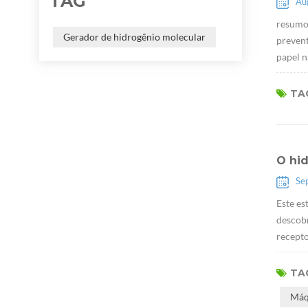
TAG
Au
resumo:
Gerador de hidrogênio molecular
prevent
papel n
TAG
O hid
Se
Este es
descob
recepto
TAG
Máq