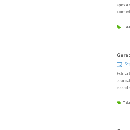
após a
comunic
par...
TAG
Gera
Se
Este a
Journal
reconhe
...
TAG