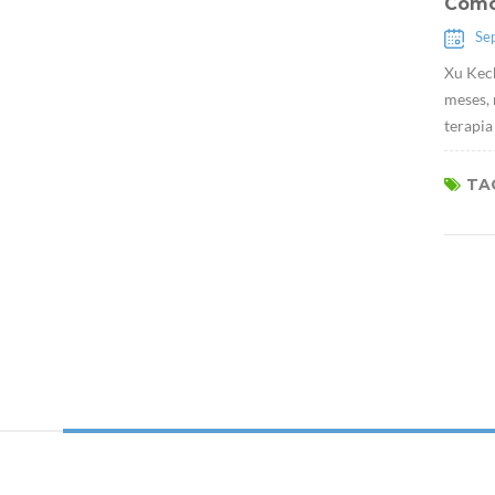
Como
Se
Xu Kech
meses, 
terapia
TAG