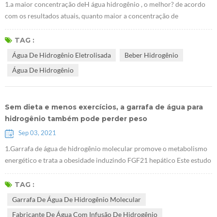
1.a maior concentração deH água hidrogênio , o melhor? de acordo
com os resultados atuais, quanto maior a concentração de
hidrogênio, mais significativos são os efeitos na melhora da doença.é
necessário enfatizar que beber hidrogênio deve ser um método de
TAG :
cuidado com a saúde, e então alta concentração de água hidrogênio, é
Água De Hidrogênio Eletrolisada
Beber Hidrogênio
preciso insistir em beber um pouco para ver as mudanças de cada
Água De Hidrogênio
indicador c...
Sem dieta e menos exercícios, a garrafa de água para
hidrogênio também pode perder peso
Sep 03, 2021
1.Garrafa de água de hidrogênio molecular promove o metabolismo
energético e trata a obesidade induzindo FGF21 hepático Este estudo
foi realizado em ratos obesos. Provou que Fabricante de água com
infusão de hidrogênio pode reduzir o peso corporal sem afetar a
TAG :
dieta, e que esse efeito está relacionado ao FGF21, que é um novo
Garrafa De Água De Hidrogênio Molecular
alvo importante para o tratamento do diabetes. 2. A pesquisa mostra
Fabricante De Água Com Infusão De Hidrogênio