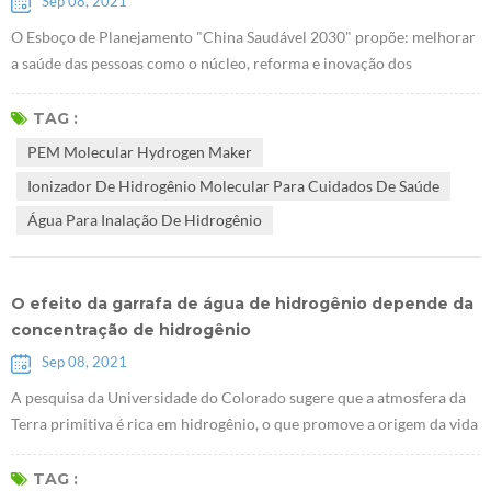
Sep 08, 2021
O Esboço de Planejamento "China Saudável 2030" propõe: melhorar
a saúde das pessoas como o núcleo, reforma e inovação dos
mecanismos institucionais como força motriz, e focar na
popularização da vida saudável, otimizando os serviços de saúde,
TAG :
melhorando a proteção da saúde, construindo um ambiente saudável,
PEM Molecular Hydrogen Maker
e desenvolver indústrias de saúde. O plano estratégico nacional de
Ionizador De Hidrogênio Molecular Para Cuidados De Saúde
saúde começou com a medi...
Água Para Inalação De Hidrogênio
O efeito da garrafa de água de hidrogênio depende da
concentração de hidrogênio
Sep 08, 2021
A pesquisa da Universidade do Colorado sugere que a atmosfera da
Terra primitiva é rica em hidrogênio, o que promove a origem da vida
"Estudo CU mostra a atmosfera da Terra primitiva rica em
hidrogênio, favorável à vida". A chave para o efeito da água de
TAG :