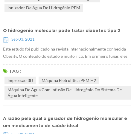
que I...
Ionizador De Água De Hidrogênio PEM
O hidrogênio molecular pode tratar diabetes tipo 2
Sep 03, 2021
Este estudo foi publicado na revista internacionalmente conhecida
Obesity. O conteúdo do estudo é muito rico. Em primeiro lugar, eles
descobriram queE Máquina eletrolítica PEM H2 pode promover o
acúmulo de glicogênio no fígado. Eles usaram camundongos db / db
TAG :
sem receptores de leptina para provar que o hidrogênio pode tratar o
Impressao 3D
Máquina Eletrolítica PEM H2
diabetes tipo 2. A pesquisa sugere que Gerador de hidrogênio PEM
Máquina De Água Com Infusão De Hidrogênio Do Sistema De
Health...
Água Inteligente
A razão pela qual o gerador de hidrogênio molecular é
um medicamento de saúde ideal