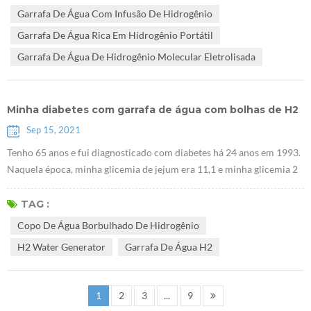
hidrogênio é dissolver uma concentração suficiente de hidrogênio no
Garrafa De Água Com Infusão De Hidrogênio
Garrafa de água com infusão de hidrogênio através de várias
Garrafa De Água Rica Em Hidrogênio Portátil
tecnologias avanç...
Garrafa De Água De Hidrogênio Molecular Eletrolisada
Minha diabetes com garrafa de água com bolhas de H2
Sep 15, 2021
Tenho 65 anos e fui diagnosticado com diabetes há 24 anos em 1993.
Naquela época, minha glicemia de jejum era 11,1 e minha glicemia 2
horas após a refeição era 15,8. O médico me prescreveu dois
medicamentos, PHENFORMINI HYDROCHLORIDUM e D aonil .
TAG :
Depois de me comunicar com o médico, percebi que não existe
Copo De Água Borbulhado De Hidrogênio
remédio que possa curar o diabetes. Quando você sofre de diabetes,
H2 Water Generator
Garrafa De Água H2
precisa tomar remédios par...
1
2
3
...
9