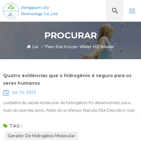
Dongguan Liry
Technology Co.,Ltd.
PROCURAR
Lar
/
Pem-Electroyzer-Water-H2-Inhaler
Quatro evidências que o hidrogênio é seguro para os
seres humanos
Jun 16, 2021
cuidados de saúde molecular de hidrogênio foi desenvolvido para
mais do que dez anos. Além do professor Naruto Ota Descobrir isso
moléculas de hidrogênioTer propriedades antioxidantes seletivas em
2007, alguns estudiosos descobriram recentemente que o hidrogênio
TAG :
desempenha um papel de determinado fator de comunicação, que
Gerador De Hidrogênio Molecular
pode inibir ou ativar certos citocinas. À medida que mais e mais