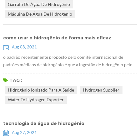
Garrafa De Água De Hidrogênio
resultados ...
Máquina De Água De Hidrogênio
como usar o hidrogênio de forma mais eficaz
Aug 08, 2021
o padrão recentemente proposto pelo comitê internacional de
padrões médicos de hidrogênio é que a ingestão de hidrogênio pelo
consumo de rico água hidrogênio deve ter uma concentração de
hidrogênio não inferior a 0,5 ppm e pelo menos 0,5 mg por pessoa
TAG :
por dia. por exemplo, quando a concentração de hidrogênio na água
Hidrogênio Ionizado Para A Saúde
Hydrogen Supplier
hidrogênio é 2ppm, você só precisa beber 500ml de água hidrogênio
Water To Hydrogen Exporter
todos os dias, s...
tecnologia da água de hidrogênio
Aug 27, 2021